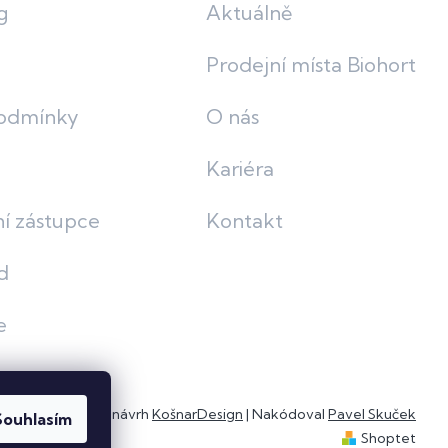
g
Aktuálně
Prodejní místa Biohort
odmínky
O nás
Kariéra
í zástupce
Kontakt
d
e
Grafický návrh
KošnarDesign
| Nakódoval
Pavel Skuček
Souhlasím
Shoptet