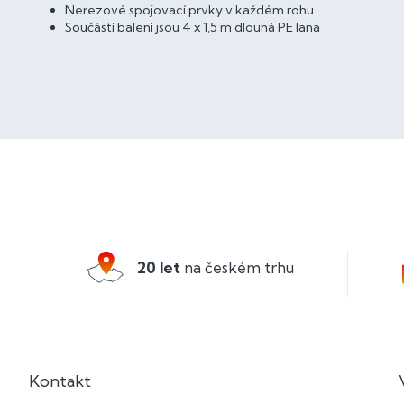
Nerezové spojovací prvky v každém rohu
Součástí balení jsou 4 x 1,5 m dlouhá PE lana
Z
á
p
a
20 let
na českém trhu
t
í
Kontakt