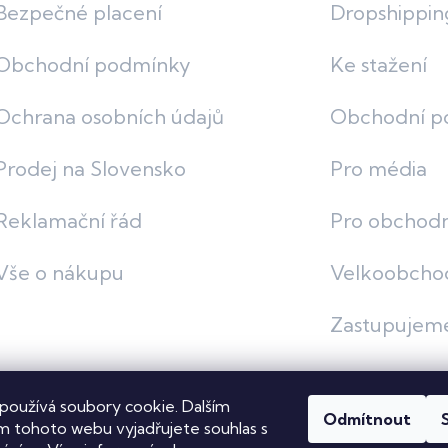
Bezpečné placení
Dropshippin
Obchodní podmínky
Ke stažení
Ochrana osobních údajů
Obchodní p
Prodej na Slovensko
Pro média
Reklamační řád
Pro obchodn
Vše o nákupu
Velkoobcho
Zastupujem
používá soubory cookie. Dalším
Odmítnout
vit nastavení cookies
 tohoto webu vyjadřujete souhlas s