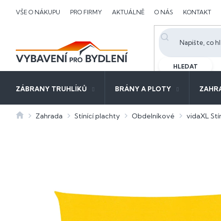
Přejít
VŠE O NÁKUPU
PRO FIRMY
AKTUÁLNĚ
O NÁS
KONTAKT
na
obsah
HLEDAT
ZÁBRANY TRUHLÍKŮ
BRÁNY A PLOTY
ZAHR
Domů
Zahrada
Stínící plachty
Obdelníkové
vidaXL Stí