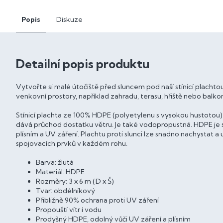
Popis
Diskuze
Detailní popis produktu
Vytvořte si malé útočiště před sluncem pod naší stínicí plachtou 
venkovní prostory, například zahradu, terasu, hřiště nebo balko
Stínicí plachta ze 100% HDPE (polyetylenu s vysokou hustotou
dává průchod dostatku větru. Je také vodopropustná. HDPE je s
plísním a UV záření. Plachtu proti slunci lze snadno nachysta
spojovacích prvků v každém rohu.
Barva: žlutá
Materiál: HDPE
Rozměry: 3 x 6 m (D x Š)
Tvar: obdélníkový
Přibližně 90% ochrana proti UV záření
Propouští vítr i vodu
Prodyšný HDPE, odolný vůči UV záření a plísním