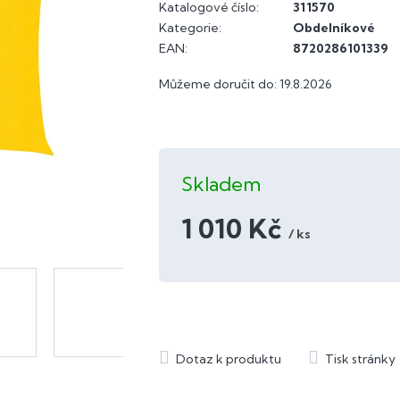
Katalogové číslo:
311570
Kategorie
:
Obdelníkové
EAN
:
8720286101339
Můžeme doručit do:
19.8.2026
Skladem
1 010 Kč
/ ks
Měrná
cena: