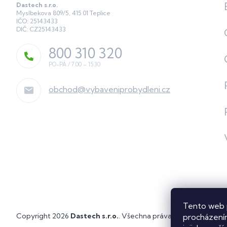
Dastech s.r.o.
Myslbekova 809/5, 415 01 Teplice
IČO: 25143433
DIČ: CZ25143433
800 310 320
obchod
@
vybaveniprobydleni.cz
Tento web 
Copyright 2026
Dastech s.r.o.
. Všechna práva vyhrazena.
Upra
procházením