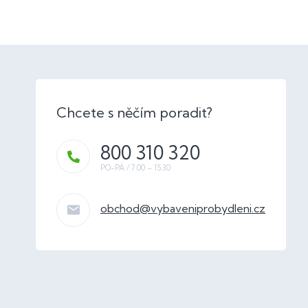
800 310 320
obchod
@
vybaveniprobydleni.cz