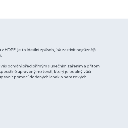
z HDPE. Je to ideální způsob, jak zastínit nejrůznější
n.
) vás ochrání před přímým slunečním zářením a přitom
peciálně upravený materiál, který je odolný vůči
t a upevnit pomocí dodaných lanek a nerezových