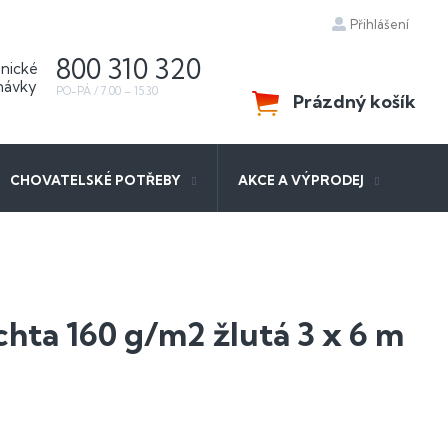
Přihlášení
800 310 320
Prázdný košík
NÁKUPNÍ
KOŠÍK
CHOVATELSKÉ POTŘEBY
AKCE A VÝPRODEJ
chta 160 g/m2 žlutá 3 x 6 m