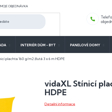
MOJE OBJEDNÁVKA
ADA
INTERIÉR DŮM - BYT
PANELOVÉ DOMY
nicí plachta 160 g/m2 žlutá 3 x 6 m HDPE
vidaXL Stínicí pla
HDPE
Detailní informace