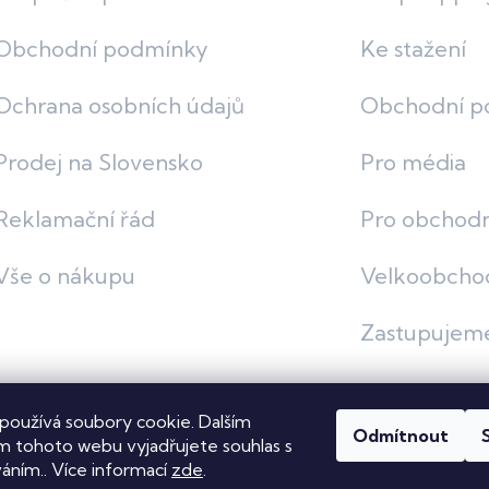
Obchodní podmínky
Ke stažení
Ochrana osobních údajů
Obchodní p
Prodej na Slovensko
Pro média
Reklamační řád
Pro obchodn
Vše o nákupu
Velkoobcho
Zastupujem
používá soubory cookie. Dalším
Odmítnout
vit nastavení cookies
 tohoto webu vyjadřujete souhlas s
váním.. Více informací
zde
.