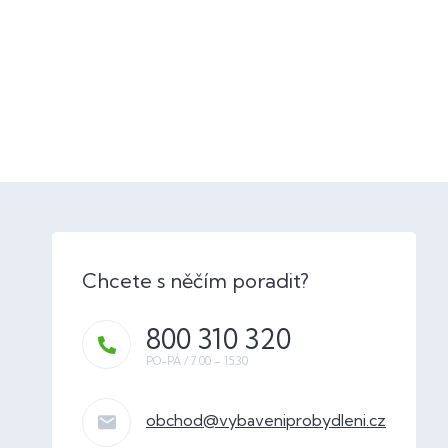
800 310 320
obchod
@
vybaveniprobydleni.cz