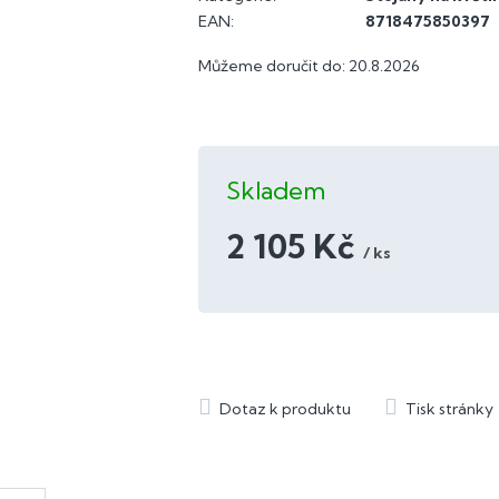
EAN
:
8718475850397
Můžeme doručit do:
20.8.2026
Skladem
2 105 Kč
/ ks
Měrná
cena: