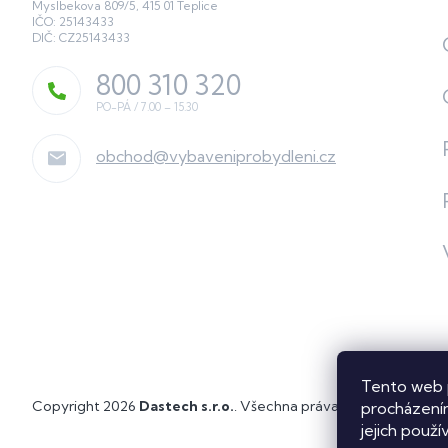
Myslbekova 809/5, 415 01 Teplice
IČO: 25143433
DIČ: CZ25143433
800 310 320
obchod
@
vybaveniprobydleni.cz
Tento web 
Copyright 2026
Dastech s.r.o.
. Všechna práva vyhrazena.
Upra
procházením
jejich použí