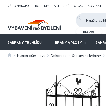
Přejít
VŠE O NÁKUPU
PRO FIRMY
AKTUÁLNĚ
O NÁS
KONTAKT
na
obsah
HLEDAT
ZÁBRANY TRUHLÍKŮ
BRÁNY A PLOTY
ZAHR
Domů
Interiér dům - byt
Dekorace
Stojany na květiny