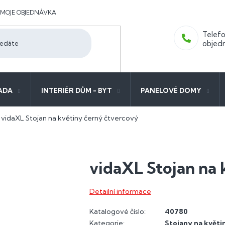
MOJE OBJEDNÁVKA
ADA
INTERIÉR DŮM - BYT
PANELOVÉ DOMY
vidaXL Stojan na květiny černý čtvercový
vidaXL Stojan na 
Detailní informace
Katalogové číslo:
40780
Kategorie
:
Stojany na květi