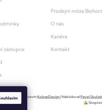
Prodejní místa Biohort
odmínky
O nás
Kariéra
í zástupce
Kontakt
d
e
Grafický návrh
KošnarDesign
| Nakódoval
Pavel Skuček
Souhlasím
Shoptet