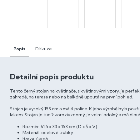
Popis
Diskuze
Detailní popis produktu
Tento černý stojan na květináče, s květinovými vzory, je perfekt
zahradě, na terase nebo na balkóně upoutá na první pohled.
Stojan je vysoký 153 cm a má 4 police. K jeho výrobě byla použ
lakem. Stojan je tudíž korozivzdorný, je velmi odolný a má dlou
Rozměr: 61,5 x 33 x 153 cm (D x Š x V)
Materiál: ocelové trubky
Barva: černá