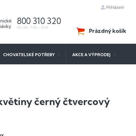
Přihlášení
800 310 320
Prázdný košík
NÁKUPNÍ
KOŠÍK
CHOVATELSKÉ POTŘEBY
AKCE A VÝPRODEJ
květiny černý čtvercový
ny