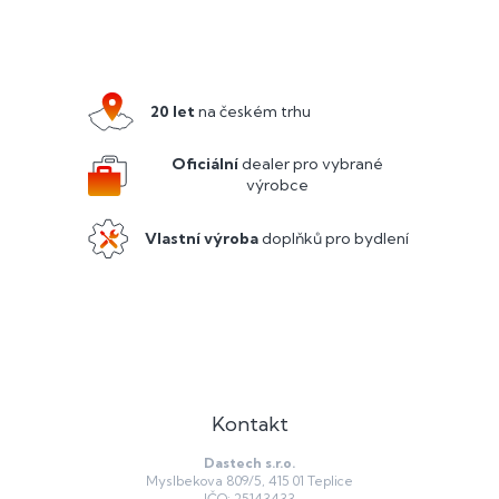
Z
á
p
a
20 let
na českém trhu
t
í
Oficiální
dealer pro vybrané
výrobce
Vlastní výroba
doplňků pro bydlení
Kontakt
Dastech s.r.o.
Myslbekova 809/5, 415 01 Teplice
IČO: 25143433