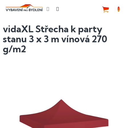
Přejít
na
NÁKUP
obsah
KOŠÍK
vidaXL Střecha k party
stanu 3 x 3 m vínová 270
g/m2