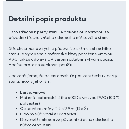
Detailní popis produktu
Tato střecha k party stanu je dokonalou náhradou za
původní střechu vašeho skládacího nůžkového stanu.
Střechu snadno a rychle připevníte k rámu zahradního
stanu. Je vyrobena z oxfordské látky potažené vrstvou
PVC, takže odolává UV záření i ostatním vlivům počasí.
Hodí se proto na venkovní použití.
Upozorňujeme, že balení obsahuje pouze střechu k party
stanu, nikoliv jeho rám.
Barva: vínová
Materiál: oxfordská látka 600D s vrstvou PVC (100 %
polyester)
Celkové rozměry: 2,9 x 2,9 m (D x Š)
Odolný vůči vodě a UV záření
Dokonalá náhrada za původní střechu skládacího
nůžkového stanu