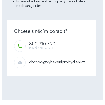
Poznámka: Pouze střecha party stanu, balení
neobsahuje rám
800 310 320
obchod
@
vybaveniprobydleni.cz