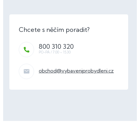
800 310 320
obchod
@
vybaveniprobydleni.cz
Z