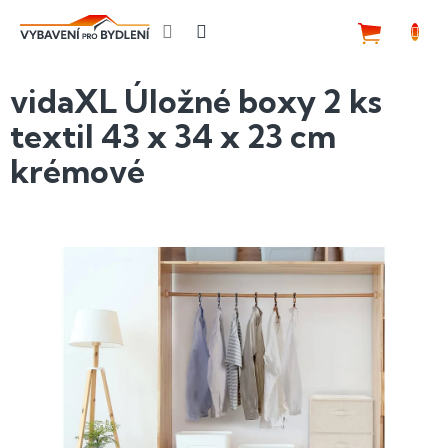
Přejít
na
NÁKUP
obsah
KOŠÍK
vidaXL Úložné boxy 2 ks
textil 43 x 34 x 23 cm
krémové