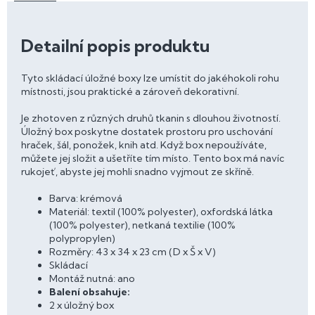
Detailní popis produktu
Tyto skládací úložné boxy lze umístit do jakéhokoli rohu
místnosti, jsou praktické a zároveň dekorativní.
Je zhotoven z různých druhů tkanin s dlouhou životností.
Úložný box poskytne dostatek prostoru pro uschování
hraček, šál, ponožek, knih atd. Když box nepoužíváte,
můžete jej složit a ušetříte tím místo. Tento box má navíc
rukojeť, abyste jej mohli snadno vyjmout ze skříně.
Barva: krémová
Materiál: textil (100% polyester), oxfordská látka
(100% polyester), netkaná textilie (100%
polypropylen)
Rozměry: 43 x 34 x 23 cm (D x Š x V)
Skládací
Montáž nutná: ano
Balení obsahuje:
2 x úložný box