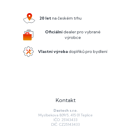
á
p
a
20 let
na českém trhu
t
í
Oficiální
dealer pro vybrané
výrobce
Vlastní výroba
doplňků pro bydlení
Kontakt
Dastech s.r.o.
Myslbekova 809/5, 415 01 Teplice
IČO: 25143433
DIČ: CZ25143433