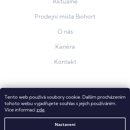
Aktuálně
Prodejní místa Biohort
O nás
Kariéra
Kontakt
Grafický návrh
KošnarDesign
| Nakódoval
Pavel Skuček
Tento web používá soubory cookie. Dalším procházením
Shoptet
tohoto webu vyjadřujete souhlas s jejich používáním..
Více informací
zde
.
Copyright 2026
Dastech s.r.o.
. Všechna práva vyhrazena.
Upravit nastavení cookies
Nastavení