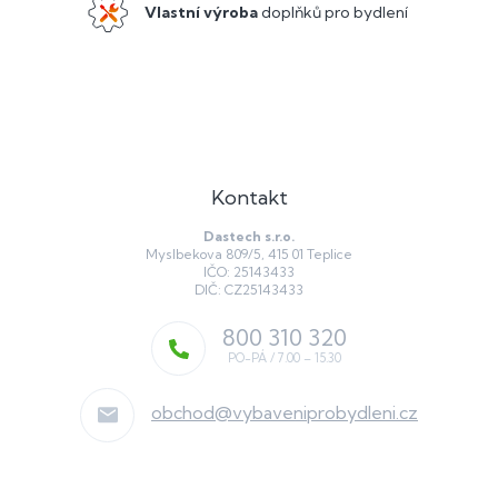
Vlastní výroba
doplňků pro bydlení
Kontakt
Dastech s.r.o.
Myslbekova 809/5, 415 01 Teplice
IČO: 25143433
DIČ: CZ25143433
800 310 320
obchod
@
vybaveniprobydleni.cz