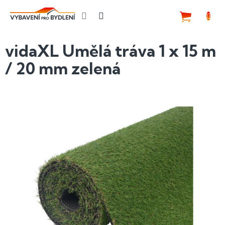
Přejít
na
NÁKUP
obsah
KOŠÍK
vidaXL Umělá tráva 1 x 15 m
/ 20 mm zelená