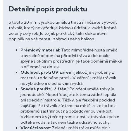
Detailní popis produktu
S touto 20 mm vysokou umělou trávu si můžete vytvořit
trávník, který nevyžaduje žádnou údržbu a vydrží krásně
zelený celý rok. Je to jak praktický, tak i dekorativní
doplněk na vaši terasu, zahradu nebo balkon.
Prémiový materiál:
Tato mimořádně hustá umělá
tráva silně připomíná přírodní trávu a dokonale
splyne s okolním prostředím. Je také poměrně měkká
a příjemná na dotek.
Odolnost proti UV záření:
Jelikož je vyrobený z
materiálu odolného proti UV záření, umělý trávník
nevybledne a dlouho vám vydrží.
Snadné použití i čištění:
Položení umělé trávy je
jednoduché. Nepotřebujete k tomu žádná lepidla
ani speciální nástroje. Těžký, ale flexibilní podklad
zajišťuje, že trávník zůstane na místě, a lze ho bez
problémů zastřihnout na požadovanou velikost.
Vzhledem k výtečné propustnosti z trávníku rychle
odtéká voda, a tak není těžké udržet ho suchý.
Víceúčelovost:
Zelená umělá tráva může plnit