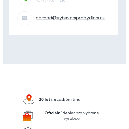
obchod
@
vybaveniprobydleni.cz
Z
á
p
a
20 let
na českém trhu
t
í
Oficiální
dealer pro vybrané
výrobce