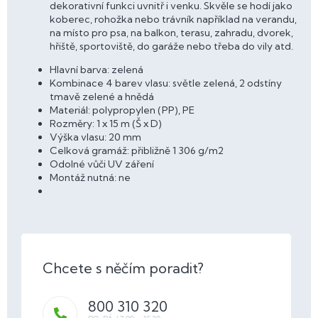
dekorativní funkci uvnitř i venku. Skvěle se hodí jako
koberec, rohožka nebo trávník například na verandu,
na místo pro psa, na balkon, terasu, zahradu, dvorek,
hřiště, sportoviště, do garáže nebo třeba do vily atd.
Hlavní barva: zelená
Kombinace 4 barev vlasu: světle zelená, 2 odstíny
tmavě zelené a hnědá
Materiál: polypropylen (PP), PE
Rozměry: 1 x 15 m (Š x D)
Výška vlasu: 20 mm
Celková gramáž: přibližně 1 306 g/m2
Odolné vůči UV záření
Montáž nutná: ne
800 310 320