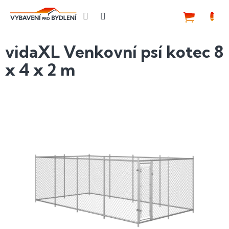
Přejít
na
NÁKUP
obsah
KOŠÍK
vidaXL Venkovní psí kotec 8
x 4 x 2 m