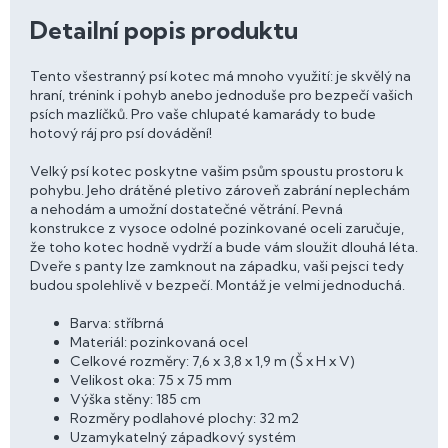
Detailní popis produktu
Tento všestranný psí kotec má mnoho využití: je skvělý na
hraní, trénink i pohyb anebo jednoduše pro bezpečí vašich
psích mazlíčků. Pro vaše chlupaté kamarády to bude
hotový ráj pro psí dovádění!
Velký psí kotec poskytne vašim psům spoustu prostoru k
pohybu. Jeho drátěné pletivo zároveň zabrání neplechám
a nehodám a umožní dostatečné větrání. Pevná
konstrukce z vysoce odolné pozinkované oceli zaručuje,
že toho kotec hodně vydrží a bude vám sloužit dlouhá léta.
Dveře s panty lze zamknout na západku, vaši pejsci tedy
budou spolehlivě v bezpečí. Montáž je velmi jednoduchá.
Barva: stříbrná
Materiál: pozinkovaná ocel
Celkové rozměry: 7,6 x 3,8 x 1,9 m (Š x H x V)
Velikost oka: 75 x 75 mm
Výška stěny: 185 cm
Rozměry podlahové plochy: 32 m2
Uzamykatelný západkový systém