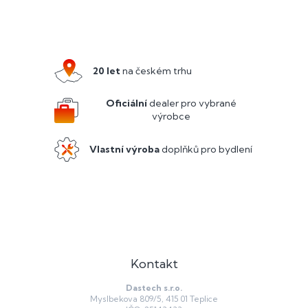
Z
á
p
a
20 let
na českém trhu
t
í
Oficiální
dealer pro vybrané
výrobce
Vlastní výroba
doplňků pro bydlení
Kontakt
Dastech s.r.o.
Myslbekova 809/5, 415 01 Teplice