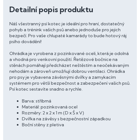
Detailní popis produktu
Náš všestranný psí kotec je ideální pro hraní, dostatečný
pohyb a trénink vašich psů anebo jednoduše pro jejich
bezpečí. Pro vaše chlupaté kamarády to bude hotový ráj
psího dovádění!
Ohrádka je vyrobena z pozinkované oceli, která je odolná
a vhodná pro venkovní použití. Řetězové bočnice na
stěnách pomáhají předcházet neštěstím a neočekávaným
nehodám a zároveň umožňují dobrou ventilaci. Ohrádka
pro psy je vybavena závěsnými dvířky a zamykacím
systémem pro větší bezpečnost a zabezpečení vašich psů.
Psí kotec sestavíte snadno a rychle.
Barva: stříbrná
Materiál: pozinkovaná ocel
Rozměry: 2 x 2 x 1 m (D x Š x V)
Dvířka na závěsy s bezpečnostní západkou
Boční stěny z pletiva