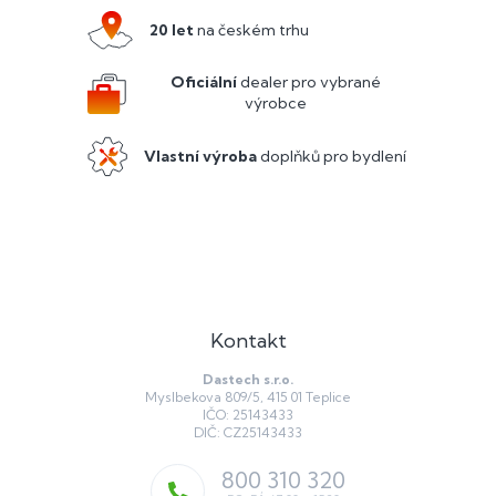
p
a
20 let
na českém trhu
t
í
Oficiální
dealer pro vybrané
výrobce
Vlastní výroba
doplňků pro bydlení
Kontakt
Dastech s.r.o.
Myslbekova 809/5, 415 01 Teplice
IČO: 25143433
DIČ: CZ25143433
800 310 320