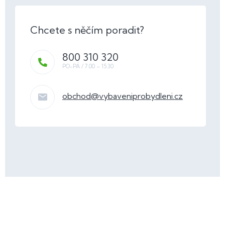
800 310 320
obchod
@
vybaveniprobydleni.cz
Z
á