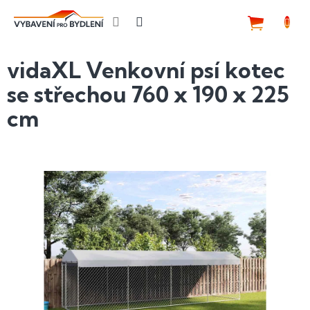
Přejít
na
NÁKUP
obsah
KOŠÍK
vidaXL Venkovní psí kotec
se střechou 760 x 190 x 225
cm