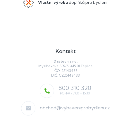
Vlastní výroba
doplňků pro bydlení
Kontakt
Dastech s.r.o.
Myslbekova 809/5, 415 01 Teplice
IČO: 25143433
DIČ: CZ25143433
800 310 320
obchod
@
vybaveniprobydleni.cz