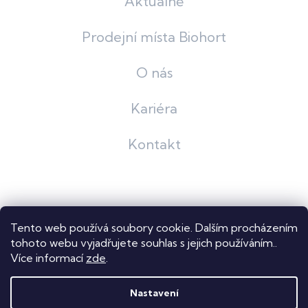
Aktuálně
Prodejní místa Biohort
O nás
Kariéra
Kontakt
Grafický návrh
KošnarDesign
| Nakódoval
Pavel Skuček
Tento web používá soubory cookie. Dalším procházením
Shoptet
tohoto webu vyjadřujete souhlas s jejich používáním..
Více informací
zde
.
Copyright 2026
Dastech s.r.o.
. Všechna práva vyhrazena.
Upravit nastavení cookies
Nastavení