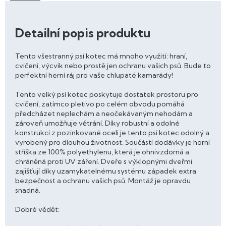
Detailní popis produktu
Tento všestranný psí kotec má mnoho využití: hraní,
cvičení, výcvik nebo prostě jen ochranu vašich psů. Bude to
perfektní herní ráj pro vaše chlupaté kamarády!
Tento velký psí kotec poskytuje dostatek prostoru pro
cvičení, zatímco pletivo po celém obvodu pomáhá
předcházet neplechám a neočekávaným nehodám a
zároveň umožňuje větrání. Díky robustní a odolné
konstrukci z pozinkované oceli je tento psí kotec odolný a
vyrobený pro dlouhou životnost. Součástí dodávky je horní
stříška ze 100% polyethylenu, která je ohnivzdorná a
chráněná proti UV záření. Dveře s výklopnými dveřmi
zajišťují díky uzamykatelnému systému západek extra
bezpečnost a ochranu vašich psů. Montáž je opravdu
snadná.
Dobré vědět: