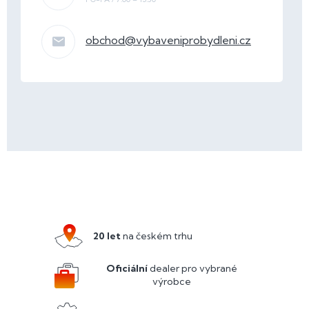
obchod
@
vybaveniprobydleni.cz
Z
á
p
a
20 let
na českém trhu
t
í
Oficiální
dealer pro vybrané
výrobce