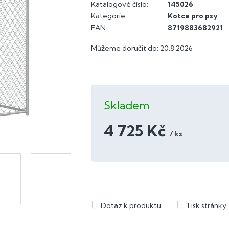
Katalogové číslo:
145026
Kategorie
:
Kotce pro psy
EAN
:
8719883682921
Můžeme doručit do:
20.8.2026
Skladem
4 725 Kč
/ ks
Měrná
cena: