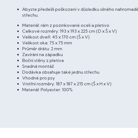
Abyste předešli poškození v důsledku silného nahromaděn
střechu.
Materiál: rám z pozinkované oceli a pletivo
Celkové rozměry: 193 x 193 x 225 cm (D x Š x V)
Velikost dveří: 45 x 170 cm (Š x V)
Velikost oka: 75 x 75 mm
Průměr drátu: 2 mm
Zavírání na západku
Boční stěny z pletiva
Snadná montáž
Dodávka obsahuje také jednu střechu
Vhodné pro psy
Vnitřní rozměry: 187 x 187 x 215 cm (Š x H x V)
Materiál: Polyester: 100%