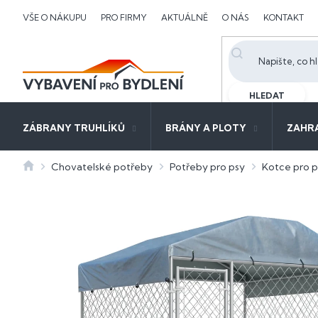
Přejít
VŠE O NÁKUPU
PRO FIRMY
AKTUÁLNĚ
O NÁS
KONTAKT
na
obsah
HLEDAT
ZÁBRANY TRUHLÍKŮ
BRÁNY A PLOTY
ZAHR
Domů
Chovatelské potřeby
Potřeby pro psy
Kotce pro p