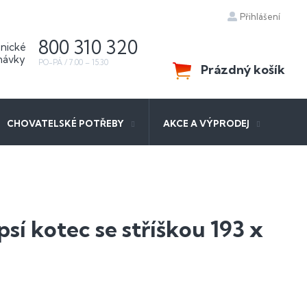
Přihlášení
800 310 320
Prázdný košík
NÁKUPNÍ
KOŠÍK
CHOVATELSKÉ POTŘEBY
AKCE A VÝPRODEJ
sí kotec se stříškou 193 x