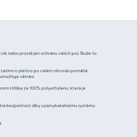
cvik nebo prostě jen ochranu vašich psů. Bude to
ní, zatímco pletivo po celém obvodu pomáhá
možňuje větrání.
orní stříška ze 100% polyethylenu, která je
 extra bezpečnost díky uzamykatelnému systému
a.