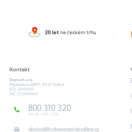
Z
á
p
a
20 let
na českém trhu
t
í
Kontakt
Dastech s.r.o.
Myslbekova 809/5, 415 01 Teplice
IČO: 25143433
DIČ: CZ25143433
800 310 320
obchod
@
vybaveniprobydleni.cz