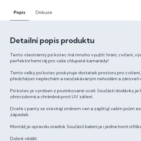
Popis
Diskuze
Detailní popis produktu
Tento všestranný psí kotec má mnoho využití: hraní, cvičení, vý
perfektní herní ráj pro vaše chlupaté kamarády!
Tento velký psí kotec poskytuje dostatek prostoru pro cviče
předcházet neplechám a neočekávaným nehodám a zároveň u
Psí kotec je vyroben z pozinkované oceli. Součástí dodávky je h
ohnivzdorná a chráněná proti UV záření.
Dveře s panty se otevírají směrem ven a zajišťují vašim psům
západek.
Montáž je opravdu snadná. Součástí balení je i jedna horní stříšk
Dobré vědět: