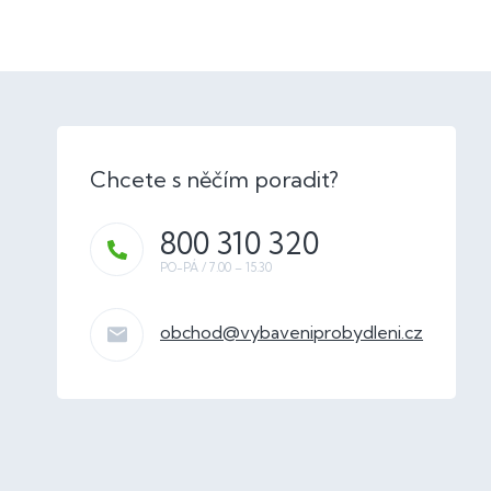
800 310 320
obchod
@
vybaveniprobydleni.cz