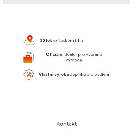
Z
á
p
a
20 let
na českém trhu
t
í
Oficiální
dealer pro vybrané
výrobce
Vlastní výroba
doplňků pro bydlení
Kontakt