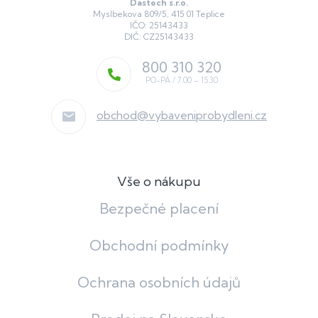
Dastech s.r.o.
Myslbekova 809/5, 415 01 Teplice
IČO: 25143433
DIČ: CZ25143433
800 310 320
obchod
@
vybaveniprobydleni.cz
Vše o nákupu
Bezpečné placení
Obchodní podmínky
Ochrana osobních údajů