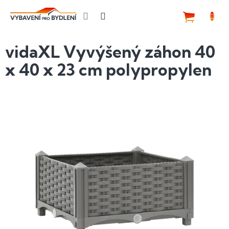
Přejít
na
NÁKUP
obsah
KOŠÍK
vidaXL Vyvýšený záhon 40
x 40 x 23 cm polypropylen