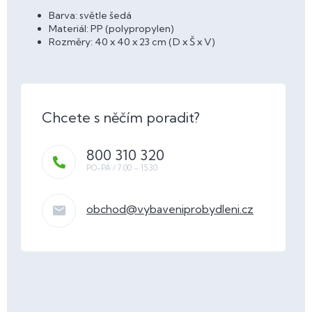
Barva: světle šedá
Materiál: PP (polypropylen)
Rozměry: 40 x 40 x 23 cm (D x Š x V)
800 310 320
obchod
@
vybaveniprobydleni.cz