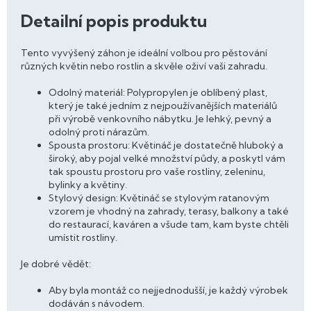
Detailní popis produktu
Tento vyvýšený záhon je ideální volbou pro pěstování
různých květin nebo rostlin a skvěle oživí vaši zahradu.
Odolný materiál: Polypropylen je oblíbený plast,
který je také jedním z nejpoužívanějších materiálů
při výrobě venkovního nábytku. Je lehký, pevný a
odolný proti nárazům.
Spousta prostoru: Květináč je dostatečně hluboký a
široký, aby pojal velké množství půdy, a poskytl vám
tak spoustu prostoru pro vaše rostliny, zeleninu,
bylinky a květiny.
Stylový design: Květináč se stylovým ratanovým
vzorem je vhodný na zahrady, terasy, balkony a také
do restaurací, kaváren a všude tam, kam byste chtěli
umístit rostliny.
Je dobré vědět:
Aby byla montáž co nejjednodušší, je každý výrobek
dodáván s návodem.