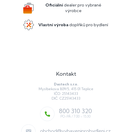
í
Oficiální
dealer pro vybrané
výrobce
Vlastní výroba
doplňků pro bydlení
Kontakt
Dastech s.r.o.
Myslbekova 809/5, 415 01 Teplice
IČO: 25143433
DIČ: CZ25143433
800 310 320
obchod
@
vybaveniprobydleni.cz