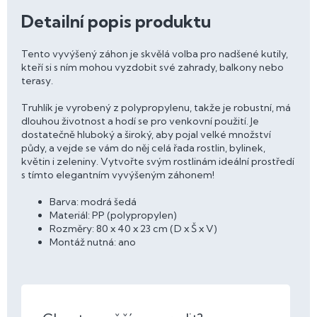
Detailní popis produktu
Tento vyvýšený záhon je skvělá volba pro nadšené kutily,
kteří si s ním mohou vyzdobit své zahrady, balkony nebo
terasy.
Truhlík je vyrobený z polypropylenu, takže je robustní, má
dlouhou životnost a hodí se pro venkovní použití. Je
dostatečně hluboký a široký, aby pojal velké množství
půdy, a vejde se vám do něj celá řada rostlin, bylinek,
květin i zeleniny. Vytvořte svým rostlinám ideální prostředí
s tímto elegantním vyvýšeným záhonem!
Barva: modrá šedá
Materiál: PP (polypropylen)
Rozměry: 80 x 40 x 23 cm (D x Š x V)
Montáž nutná: ano