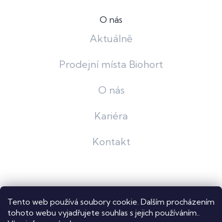
O nás
Aktuálně
Prodejní místa Biohort
O nás
Kariéra
Kontakt
Grafický návrh
KošnarDesign
| Nakódoval
Pavel Skuček
Tento web používá soubory cookie. Dalším procházením
Shoptet
tohoto webu vyjadřujete souhlas s jejich používáním..