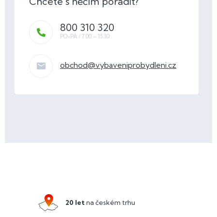
800 310 320
obchod
@
vybaveniprobydleni.cz
Z
á
p
a
20 let
na českém trhu
t