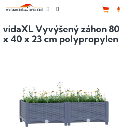
Přejít
na
NÁKUP
obsah
KOŠÍK
vidaXL Vyvýšený záhon 80
x 40 x 23 cm polypropylen