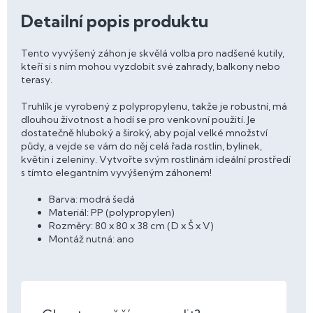
Detailní popis produktu
Tento vyvýšený záhon je skvělá volba pro nadšené kutily,
kteří si s ním mohou vyzdobit své zahrady, balkony nebo
terasy.
Truhlík je vyrobený z polypropylenu, takže je robustní, má
dlouhou životnost a hodí se pro venkovní použití. Je
dostatečně hluboký a široký, aby pojal velké množství
půdy, a vejde se vám do něj celá řada rostlin, bylinek,
květin i zeleniny. Vytvořte svým rostlinám ideální prostředí
s tímto elegantním vyvýšeným záhonem!
Barva: modrá šedá
Materiál: PP (polypropylen)
Rozměry: 80 x 80 x 38 cm (D x Š x V)
Montáž nutná: ano