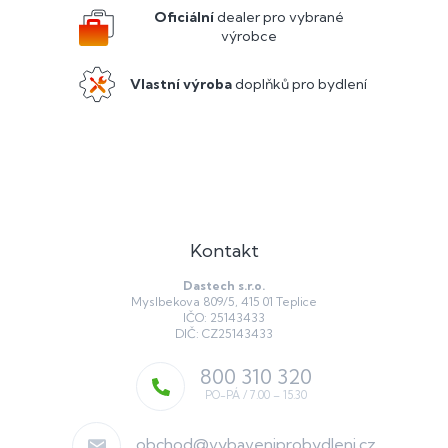
í
Oficiální
dealer pro vybrané
výrobce
Vlastní výroba
doplňků pro bydlení
Kontakt
Dastech s.r.o.
Myslbekova 809/5, 415 01 Teplice
IČO: 25143433
DIČ: CZ25143433
800 310 320
obchod
@
vybaveniprobydleni.cz