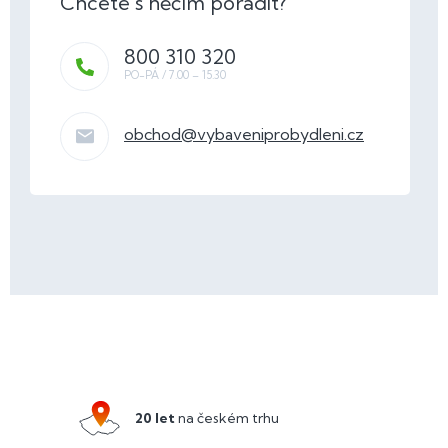
800 310 320
obchod
@
vybaveniprobydleni.cz
Z
á
p
a
20 let
na českém trhu
t