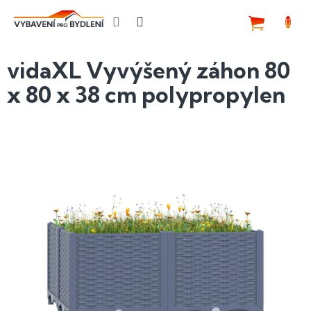
Přejít
na
NÁKUP
obsah
KOŠÍK
vidaXL Vyvýšený záhon 80
x 80 x 38 cm polypropylen