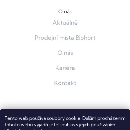
O nás
Aktuálně
Prodejní místa Biohort
O nás
Kariéra
Kontakt
Grafický návrh
KošnarDesign
| Nakódoval
Pavel Skuček
Tento web používá soubory cookie. Dalším procházením
Shoptet
tohoto webu vyjadřujete souhlas s jejich používáním..