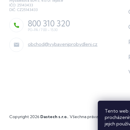
Myslbekova 809/5, 415 01 Teplice
IČO: 25143433
DIČ: CZ25143433
800 310 320
obchod
@
vybaveniprobydleni.cz
Tento web 
Copyright 2026
Dastech s.r.o.
. Všechna práva vyhrazena.
Upra
procházením
jejich použí