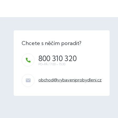
800 310 320
obchod
@
vybaveniprobydleni.cz