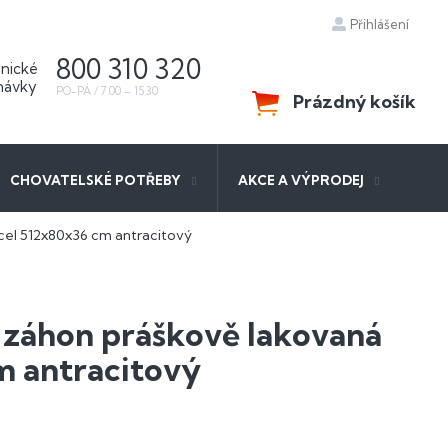
Přihlášení
800 310 320
Prázdný košík
NÁKUPNÍ
KOŠÍK
CHOVATELSKÉ POTŘEBY
AKCE A VÝPRODEJ
el 512x80x36 cm antracitový
záhon práškově lakovaná
m antracitový