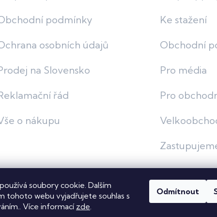
Obchodní podmínky
Ke stažení
Ochrana osobních údajů
Obchodní p
Prodej na Slovensko
Pro média
Reklamační řád
Pro obchodn
Vše o nákupu
Velkoobcho
Zastupujem
používá soubory cookie. Dalším
Odmítnout
vit nastavení cookies
 tohoto webu vyjadřujete souhlas s
váním.. Více informací
zde
.