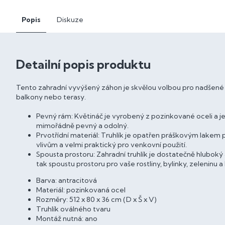
Popis
Diskuze
Detailní popis produktu
Tento zahradní vyvýšený záhon je skvělou volbou pro nadšené 
balkony nebo terasy.
Pevný rám: Květináč je vyrobený z pozinkované oceli a j
mimořádně pevný a odolný.
Prvotřídní materiál: Truhlík je opatřen práškovým lakem p
vlivům a velmi praktický pro venkovní použití.
Spousta prostoru: Zahradní truhlík je dostatečně hluboký 
tak spoustu prostoru pro vaše rostliny, bylinky, zeleninu a
Barva: antracitová
Materiál: pozinkovaná ocel
Rozměry: 512 x 80 x 36 cm (D x Š x V)
Truhlík oválného tvaru
Montáž nutná: ano