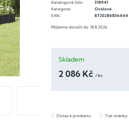
Katalogové číslo:
318941
Kategorie
:
Ocelové
EAN
:
8720286856444
Můžeme doručit do:
18.8.2026
Skladem
2 086 Kč
/ ks
Měrná
cena: