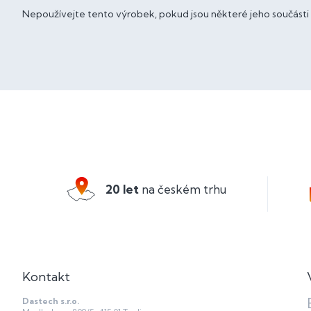
Nepoužívejte tento výrobek, pokud jsou některé jeho součásti
Z
á
p
a
20 let
na českém trhu
t
í
Kontakt
Dastech s.r.o.