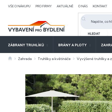
Přejít
VŠE O NÁKUPU
PRO FIRMY
AKTUÁLNĚ
O NÁS
KONTAKT
na
obsah
HLEDAT
ZÁBRANY TRUHLÍKŮ
BRÁNY A PLOTY
ZAHR
Domů
Zahrada
Truhlíky a květináče
Vyvýšené truhlíky a 