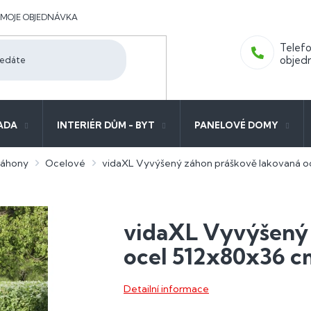
MOJE OBJEDNÁVKA
ADA
INTERIÉR DŮM - BYT
PANELOVÉ DOMY
záhony
Ocelové
vidaXL Vyvýšený záhon práškově lakovaná oc
vidaXL Vyvýšený 
ocel 512x80x36 c
Detailní informace