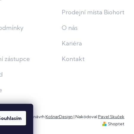
Prodejní místa Biohort
odmínky
O nás
Kariéra
í zástupce
Kontakt
d
e
Grafický návrh
KošnarDesign
| Nakódoval
Pavel Skuček
Souhlasím
Shoptet