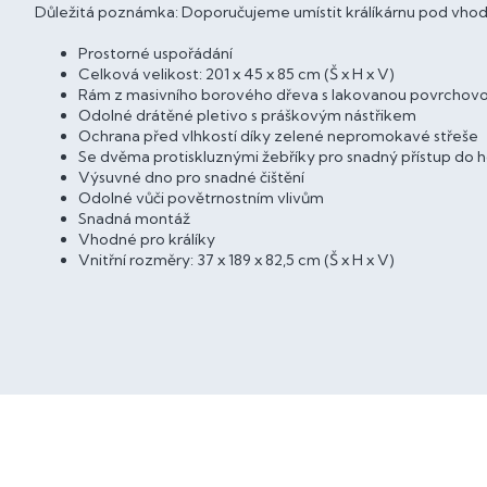
Důležitá poznámka: Doporučujeme umístit králíkárnu pod vhodný 
Prostorné uspořádání
Celková velikost: 201 x 45 x 85 cm (Š x H x V)
Rám z masivního borového dřeva s lakovanou povrchovou
Odolné drátěné pletivo s práškovým nástřikem
Ochrana před vlhkostí díky zelené nepromokavé střeše
Se dvěma protiskluznými žebříky pro snadný přístup do h
Výsuvné dno pro snadné čištění
Odolné vůči povětrnostním vlivům
Snadná montáž
Vhodné pro králíky
Vnitřní rozměry: 37 x 189 x 82,5 cm (Š x H x V)
Z
á