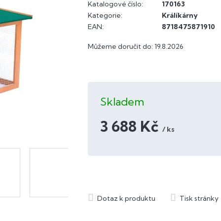
Katalogové číslo:
170163
Kategorie
:
Králíkárny
EAN
:
8718475871910
Můžeme doručit do:
19.8.2026
Skladem
3 688 Kč
/ ks
Měrná
cena: