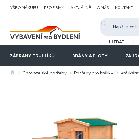
Přejít
VŠE O NÁKUPU
PRO FIRMY
AKTUÁLNĚ
O NÁS
KONTAKT
na
obsah
HLEDAT
ZÁBRANY TRUHLÍKŮ
BRÁNY A PLOTY
ZAHR
Domů
Chovatelské potřeby
Potřeby pro králíky
Králíkárn