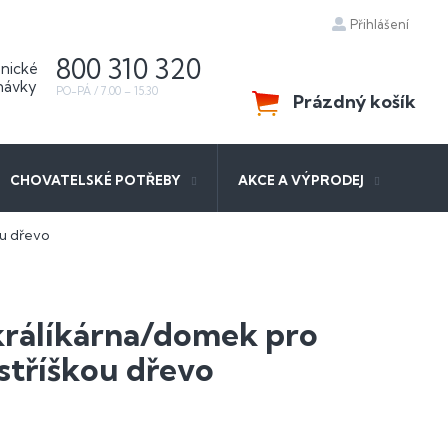
Přihlášení
800 310 320
Prázdný košík
NÁKUPNÍ
KOŠÍK
CHOVATELSKÉ POTŘEBY
AKCE A VÝPRODEJ
ou dřevo
králíkárna/domek pro
 stříškou dřevo