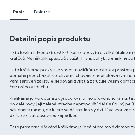
Popis
Diskuze
Detailní popis produktu
Tato kvalitní dvoupatrová králíkárna poskytuje velké útulné m
králíčků. Má několik způsobů využití: hraní, pohyb, trénink neb
Tato králíkárna poskytuje vašim mazlíčkům dostatek prostoru 
pomáhá předcházet škodlivému chování a neočekávaným neho
vám zároveň zajišťuje sledování zvířat a zaručuje vašim domá
čerstvého vzduchu.
Králíkárna je vyrobena z vysoce kvalitního dřevěného rámu, tak
po celé roky. Její zelená střecha nepropouští déšť a útulný pelíš
nakloněná rampa, po které se dá snadno vylézt. Dva výsuvné záso
dají se zajistit posuvnou západkou.
Tato prostorná dřevěná králíkárna je ideální pro malá domácí zv