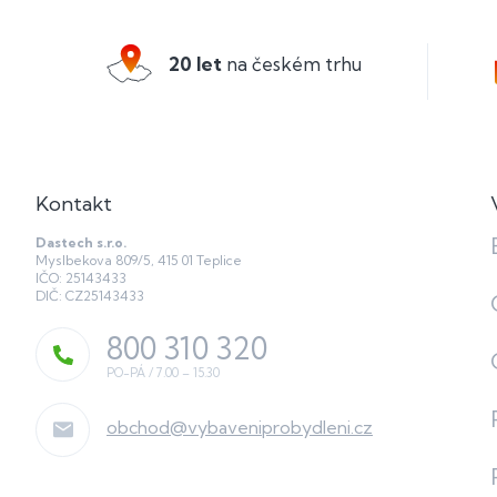
p
a
20 let
na českém trhu
t
í
Kontakt
Dastech s.r.o.
Myslbekova 809/5, 415 01 Teplice
IČO: 25143433
DIČ: CZ25143433
800 310 320
obchod
@
vybaveniprobydleni.cz