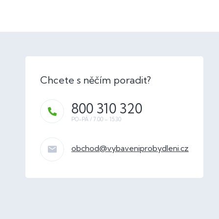
800 310 320
obchod
@
vybaveniprobydleni.cz