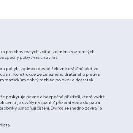
ísto pro chov malých zvířat, zejména roztomilých
o bezpečný pobyt vašich zvířat.
pro pohyb, zatímco pevné železné drátěné pletivo
dám. Konstrukce ze železného drátěného pletiva
cím mazlíčkům dobrý rozhled po okolí a dostatek
že poskytuje pevné a bezpečné přístřeší, které vydrží
ek uvnitř je skvělý na spaní. Z přízemí vede do patra
bníky usnadňují čištění. Dvířka se snadno zavírají a
ířata.