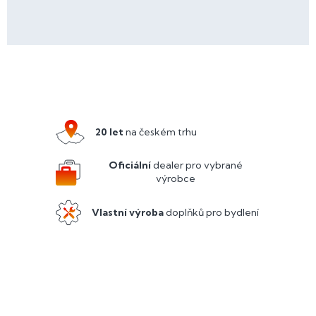
Z
á
p
a
20 let
na českém trhu
t
í
Oficiální
dealer pro vybrané
výrobce
Vlastní výroba
doplňků pro bydlení