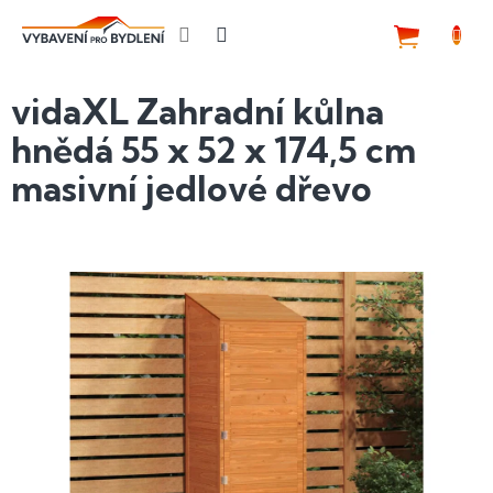
Přejít
na
NÁKUP
obsah
KOŠÍK
vidaXL Zahradní kůlna
hnědá 55 x 52 x 174,5 cm
masivní jedlové dřevo