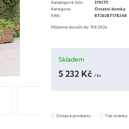
Katalogové číslo:
319275
Kategorie
:
Ostatní domky
EAN
:
8720287178248
Můžeme doručit do:
19.8.2026
Skladem
5 232 Kč
/ ks
Měrná
cena: