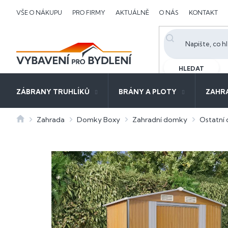
Přejít
VŠE O NÁKUPU
PRO FIRMY
AKTUÁLNĚ
O NÁS
KONTAKT
na
obsah
HLEDAT
ZÁBRANY TRUHLÍKŮ
BRÁNY A PLOTY
ZAHR
Domů
Zahrada
Domky Boxy
Zahradní domky
Ostatní