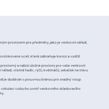
ným prostorem pro předměty, jako je venkovní nářadí,
ozinkované oceli, která zabraňuje korozi a vydrží
 prostorný a nabízí úložné prostory pro vaše venkovní
 nářadí, včetně hadic, rýčů, květináčů, sekaček na trávu
adí je dodáván s posuvnou bránou pro snadný vstup.
e cirkulaci vzduchu uvnitř venkovního skladovacího
hy.