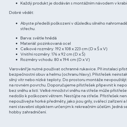
Každý produkt je dodáván s montážním návodem v krabi
Dobré vědět:
Abyste předešli poškození v důsledku silného nahromaděn
střechu.
Barva: světle hnědá
Materiál: pozinkovaná ocel
Celkové rozměry: 192 x 108 x 223 cm (D x Š x V)
Vnitřní rozměry: 176 x 92 cm (D x Š)
Rozměry vchodu: 80 x 194 cm (D x V)
Varování! Je nutné používat ochranné rukavice. Při instalaci pří
bezpečnostní obuv a helmu (ochranu hlavy). Přístřešek neinsta
silný vítr nebo nízké teploty. Do prostoru montáže nevpouštějt
na rovném povrchu. Doporučujeme přístřešek připevnit k nep
bez sněhu a listí. Velké množství sněhu na střeše může přístře
nedošlo k poškození větrem. Nestůjte na střeše. Přístřešek není
nepoužívejte horké předměty, jako jsou grily, svářecí zařízení
není stavební objektem určeným k rekreačním účelům. Jedná s
hobby zahradničení.