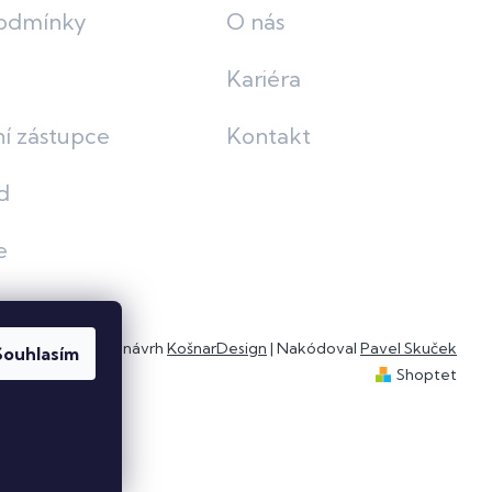
odmínky
O nás
Kariéra
í zástupce
Kontakt
d
e
Grafický návrh
KošnarDesign
| Nakódoval
Pavel Skuček
Souhlasím
Shoptet