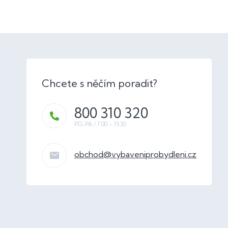
800 310 320
obchod
@
vybaveniprobydleni.cz