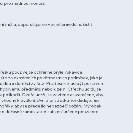
ci pro snadnou montáž.
í sněhu, doporučujeme v zimě pravidelně čistit
střešku používejte ochranné brýle, rukavice,
lujte za extrémních povětrnostních podmínek, jako je
e děti a domácí zvířata. Přístřešek musí být postaven
ohyblivému předmětu nebo k zemi. Střechu udržujte
šek poškodit. Dveře udržujte zavřené a uzamčené, aby
 vhodný k bydlení. Uvnitř přístřešku neskladujte ani
 a hořáky, aby se předešlo nebezpečí požáru. Výrobek
e o dočasné samostatné zařízení určené pouze pro