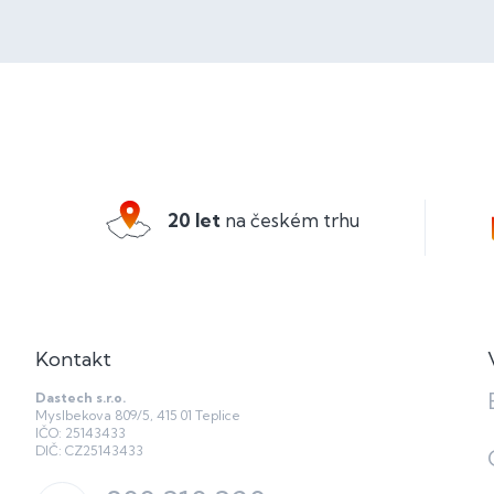
Z
á
p
a
20 let
na českém trhu
t
í
Kontakt
Dastech s.r.o.
Myslbekova 809/5, 415 01 Teplice
IČO: 25143433
DIČ: CZ25143433