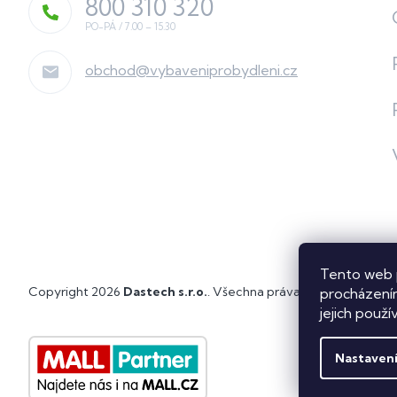
800 310 320
obchod
@
vybaveniprobydleni.cz
Tento web 
Copyright 2026
Dastech s.r.o.
. Všechna práva vyhrazena.
Upra
procházením
jejich použí
Nastaven