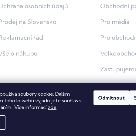
Ochrana osobních údajů
Obchodní p
Prodej na Slovensko
Pro média
Reklamační řád
Pro obchodn
Vše o nákupu
Velkoobcho
Zastupujem
používá soubory cookie. Dalším
Odmítnout
vit nastavení cookies
 tohoto webu vyjadřujete souhlas s
váním.. Více informací
zde
.
í