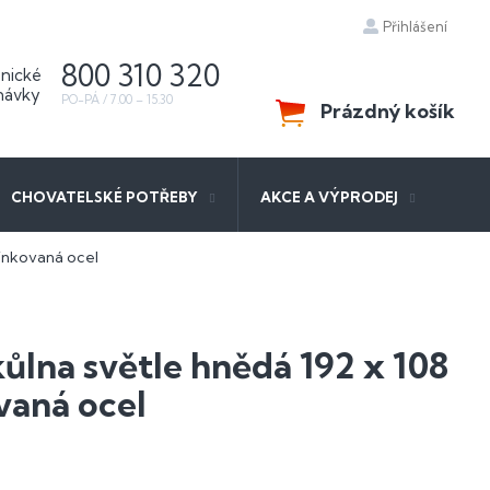
Přihlášení
800 310 320
Prázdný košík
NÁKUPNÍ
KOŠÍK
CHOVATELSKÉ POTŘEBY
AKCE A VÝPRODEJ
zinkovaná ocel
ůlna světle hnědá 192 x 108
vaná ocel