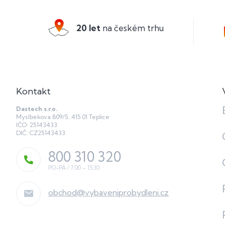
p
a
20 let
na českém trhu
t
í
Kontakt
Dastech s.r.o.
Myslbekova 809/5, 415 01 Teplice
IČO: 25143433
DIČ: CZ25143433
800 310 320
obchod
@
vybaveniprobydleni.cz