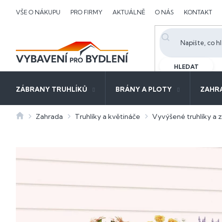
Přejít
VŠE O NÁKUPU
PRO FIRMY
AKTUÁLNĚ
O NÁS
KONTAKT
na
obsah
HLEDAT
ZÁBRANY TRUHLÍKŮ
BRÁNY A PLOTY
ZAHR
Domů
Zahrada
Truhlíky a květináče
Vyvýšené truhlíky a 