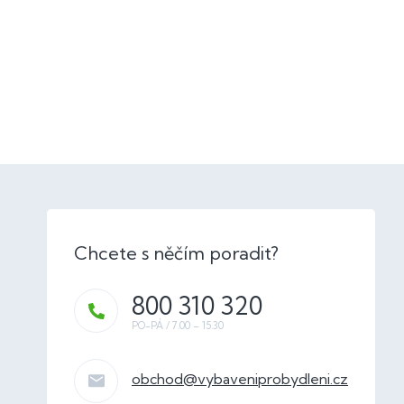
800 310 320
obchod
@
vybaveniprobydleni.cz