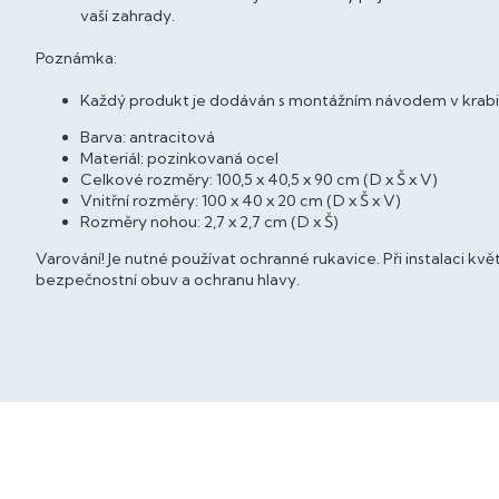
vaší zahrady.
Poznámka:
Každý produkt je dodáván s montážním návodem v krabi
Barva: antracitová
Materiál: pozinkovaná ocel
Celkové rozměry: 100,5 x 40,5 x 90 cm (D x Š x V)
Vnitřní rozměry: 100 x 40 x 20 cm (D x Š x V)
Rozměry nohou: 2,7 x 2,7 cm (D x Š)
Varování! Je nutné používat ochranné rukavice. Při instalaci kv
bezpečnostní obuv a ochranu hlavy.
Z
á