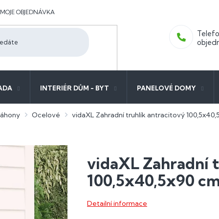
MOJE OBJEDNÁVKA
ADA
INTERIÉR DŮM - BYT
PANELOVÉ DOMY
záhony
Ocelové
vidaXL Zahradní truhlík antracitový 100,5x40
vidaXL Zahradní t
100,5x40,5x90 cm
Detailní informace