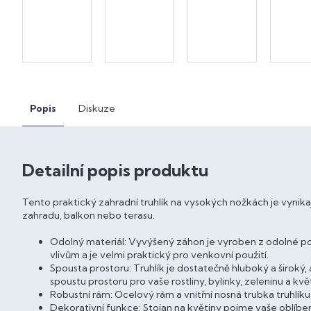
Popis
Diskuze
Detailní popis produktu
Tento praktický zahradní truhlík na vysokých nožkách je vynikají
zahradu, balkon nebo terasu.
Odolný materiál: Vyvýšený záhon je vyroben z odolné p
vlivům a je velmi praktický pro venkovní použití.
Spousta prostoru: Truhlík je dostatečně hluboký a široký,
spoustu prostoru pro vaše rostliny, bylinky, zeleninu a kvě
Robustní rám: Ocelový rám a vnitřní nosná trubka truhlíku z
Dekorativní funkce: Stojan na květiny pojme vaše oblíben