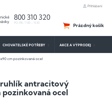
Přihlášení
800 310 320
Prázdný košík
NÁKUPNÍ
KOŠÍK
CHOVATELSKÉ POTŘEBY
AKCE A VÝPRODEJ
,5x90 cm pozinkovaná ocel
ruhlík antracitový
 pozinkovaná ocel