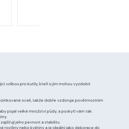
cí volbou pro kutily, kteří si jím mohou vyzdobit
ozinkované oceli, takže dobře vzdoruje povětrnostním
 aby pojal velké množství půdy, a poskytl vám tak
tiny.
ajišťují jeho pevnost a stabilitu.
é rostliny nebo květiny a je ideální jako dekorace do