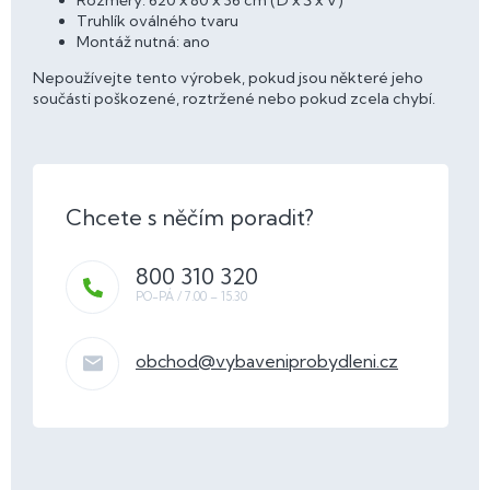
Rozměry: 620 x 80 x 36 cm (D x Š x V)
Truhlík oválného tvaru
Montáž nutná: ano
Nepoužívejte tento výrobek, pokud jsou některé jeho
součásti poškozené, roztržené nebo pokud zcela chybí.
800 310 320
obchod
@
vybaveniprobydleni.cz