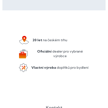
Z
á
p
a
20 let
na českém trhu
t
í
Oficiální
dealer pro vybrané
výrobce
Vlastní výroba
doplňků pro bydlení
Kontakt