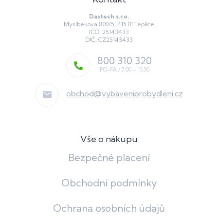
Dastech s.r.o.
Myslbekova 809/5, 415 01 Teplice
IČO: 25143433
DIČ: CZ25143433
800 310 320
obchod
@
vybaveniprobydleni.cz
Vše o nákupu
Bezpečné placení
Obchodní podmínky
Ochrana osobních údajů