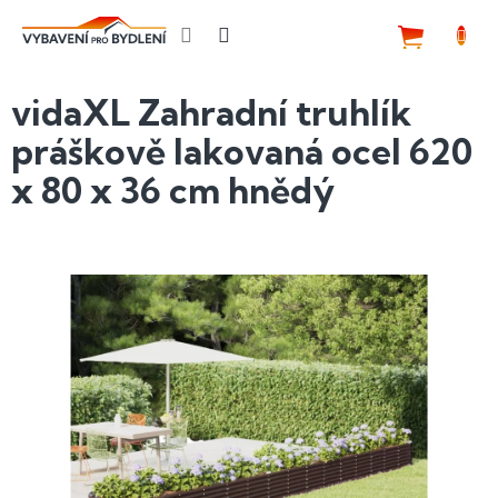
Přejít
na
NÁKUP
obsah
KOŠÍK
vidaXL Zahradní truhlík
práškově lakovaná ocel 620
x 80 x 36 cm hnědý