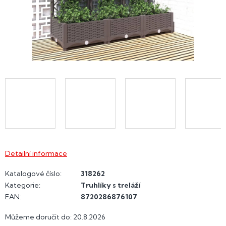
Detailní informace
Katalogové číslo:
318262
Kategorie
:
Truhlíky s treláží
EAN
:
8720286876107
Můžeme doručit do:
20.8.2026