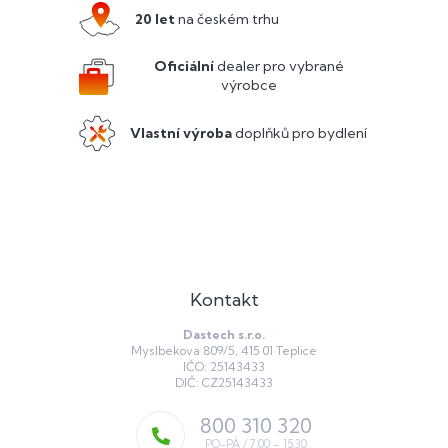
a
20 let
na českém trhu
t
í
Oficiální
dealer pro vybrané
výrobce
Vlastní výroba
doplňků pro bydlení
Kontakt
Dastech s.r.o.
Myslbekova 809/5, 415 01 Teplice
IČO: 25143433
DIČ: CZ25143433
800 310 320