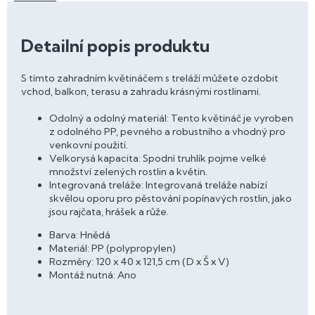
Detailní popis produktu
S tímto zahradním květináčem s treláží můžete ozdobit
vchod, balkon, terasu a zahradu krásnými rostlinami.
Odolný a odolný materiál: Tento květináč je vyroben
z odolného PP, pevného a robustního a vhodný pro
venkovní použití.
Velkorysá kapacita: Spodní truhlík pojme velké
množství zelených rostlin a květin.
Integrovaná treláže: Integrovaná treláže nabízí
skvělou oporu pro pěstování popínavých rostlin, jako
jsou rajčata, hrášek a růže.
Barva: Hnědá
Materiál: PP (polypropylen)
Rozměry: 120 x 40 x 121,5 cm (D x Š x V)
Montáž nutná: Ano