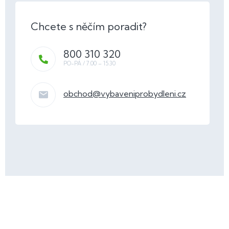
800 310 320
obchod
@
vybaveniprobydleni.cz
Z
á
p