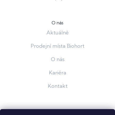
O nás
Aktuálně
Prodejní místa Biohort
O nás
Kariéra
Kontakt
Grafický návrh
KošnarDesign
| Nakódoval
Pavel Skuček