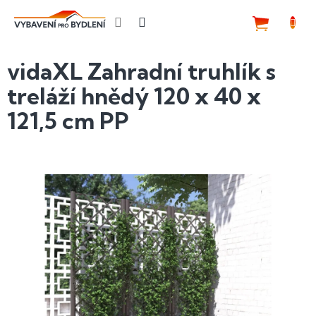
Přejít
na
NÁKUP
obsah
KOŠÍK
vidaXL Zahradní truhlík s
treláží hnědý 120 x 40 x
121,5 cm PP