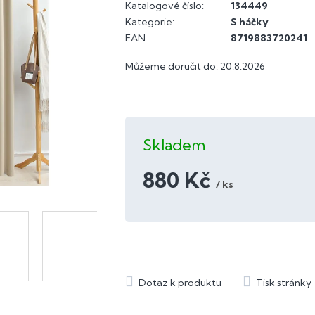
Katalogové číslo:
134449
Kategorie
:
S háčky
EAN
:
8719883720241
Můžeme doručit do:
20.8.2026
Skladem
880 Kč
/ ks
Měrná
cena: