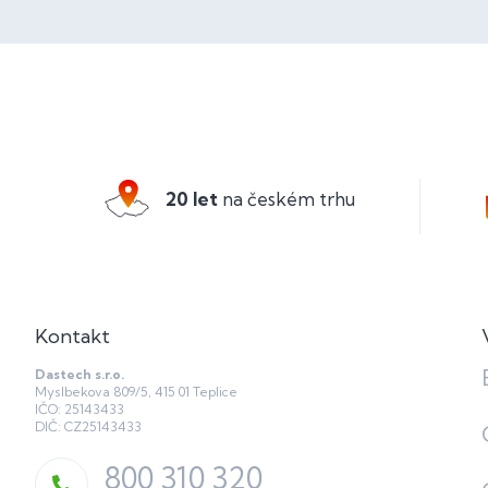
Z
á
p
a
20 let
na českém trhu
t
í
Kontakt
Dastech s.r.o.
Myslbekova 809/5, 415 01 Teplice
IČO: 25143433
DIČ: CZ25143433
800 310 320