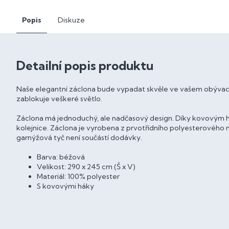
Popis
Diskuze
Detailní popis produktu
Naše elegantní záclona bude vypadat skvěle ve vašem obývacím
zablokuje veškeré světlo.
Záclona má jednoduchý, ale nadčasový design. Díky kovovým 
kolejnice. Záclona je vyrobena z prvotřídního polyesterového m
garnýžová tyč není součástí dodávky.
Barva: béžová
Velikost: 290 x 245 cm (Š x V)
Materiál: 100% polyester
S kovovými háky