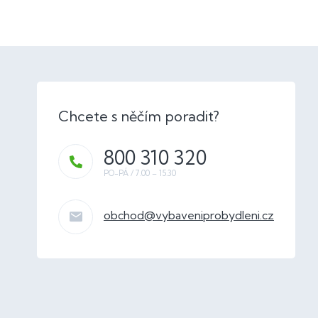
800 310 320
obchod
@
vybaveniprobydleni.cz