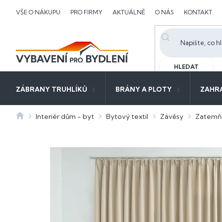
Přejít
VŠE O NÁKUPU
PRO FIRMY
AKTUÁLNĚ
O NÁS
KONTAKT
na
obsah
HLEDAT
ZÁBRANY TRUHLÍKŮ
BRÁNY A PLOTY
ZAHR
Domů
Interiér dům - byt
Bytový textil
Závěsy
Zatemň