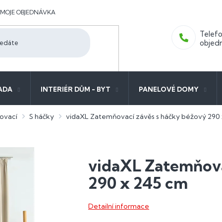
MOJE OBJEDNÁVKA
ADA
INTERIÉR DŮM - BYT
PANELOVÉ DOMY
ovací
S háčky
vidaXL Zatemňovací závěs s háčky béžový 290
vidaXL Zatemňova
290 x 245 cm
Detailní informace