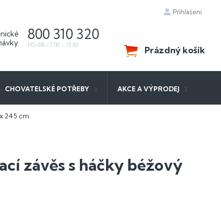
Přihlášení
800 310 320
Prázdný košík
NÁKUPNÍ
KOŠÍK
CHOVATELSKÉ POTŘEBY
AKCE A VÝPRODEJ
 x 245 cm
cí závěs s háčky béžový