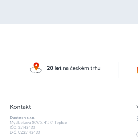
Z
á
p
a
20 let
na českém trhu
t
í
Kontakt
Dastech s.r.o.
Myslbekova 809/5, 415 01 Teplice
IČO: 25143433
DIČ: CZ25143433