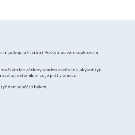
m pokoji, ložnici atd. Poskytnou vám soukromí a
oužkům lze záclony snadno zavěsit na jakýkoli typ
ového materiálu a lze je prát v pračce.
č není součástí balení.