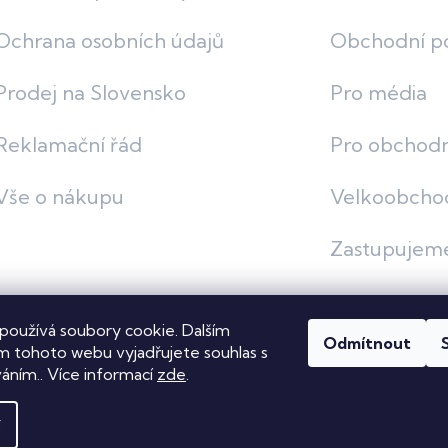
Ochrana osobních údajů
Obchodní p
Prodej na Slovensko
Pro média
Reklamační řád
Pro obchodn
Vše o nákupu
Velkoobcho
Zastupujem
používá soubory cookie. Dalším
Odmítnout
vit nastavení cookies
 tohoto webu vyjadřujete souhlas s
váním.. Více informací
zde
.
í