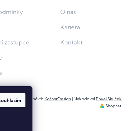
odmínky
O nás
Kariéra
í zástupce
Kontakt
d
e
Grafický návrh
KošnarDesign
| Nakódoval
Pavel Skuček
Souhlasím
Shoptet