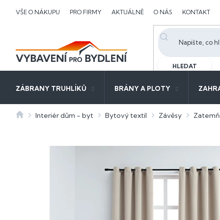
Přejít
VŠE O NÁKUPU
PRO FIRMY
AKTUÁLNĚ
O NÁS
KONTAKT
na
obsah
HLEDAT
ZÁBRANY TRUHLÍKŮ
BRÁNY A PLOTY
ZAHR
Domů
Interiér dům - byt
Bytový textil
Závěsy
Zatemň