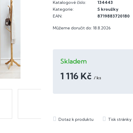
Katalogové číslo:
134443
Kategorie
:
S kroužky
EAN
:
8719883720180
Můžeme doručit do:
18.8.2026
Skladem
1 116 Kč
/ ks
Měrná
cena: