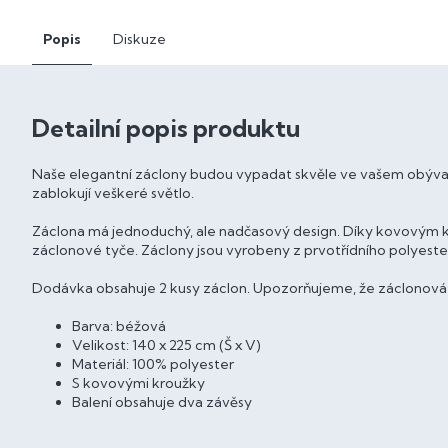
Popis
Diskuze
Detailní popis produktu
Naše elegantní záclony budou vypadat skvěle ve vašem obývací
zablokují veškeré světlo.
Záclona má jednoduchý, ale nadčasový design. Díky kovovým kr
záclonové tyče. Záclony jsou vyrobeny z prvotřídního polyester
Dodávka obsahuje 2 kusy záclon. Upozorňujeme, že záclonová ty
Barva: béžová
Velikost: 140 x 225 cm (Š x V)
Materiál: 100% polyester
S kovovými kroužky
Balení obsahuje dva závěsy