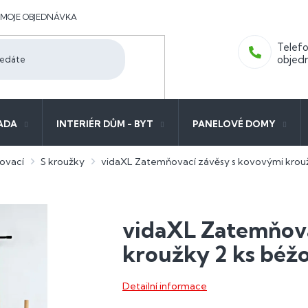
MOJE OBJEDNÁVKA
ADA
INTERIÉR DŮM - BYT
PANELOVÉ DOMY
ovací
S kroužky
vidaXL Zatemňovací závěsy s kovovými krouž
vidaXL Zatemňova
kroužky 2 ks béž
Detailní informace