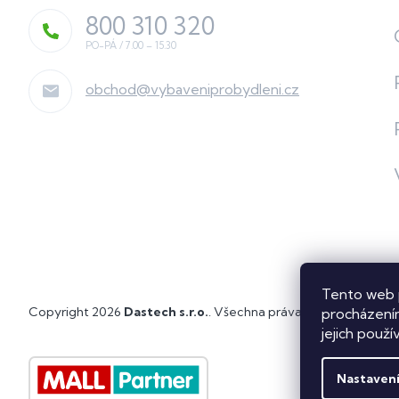
800 310 320
obchod
@
vybaveniprobydleni.cz
Tento web 
Copyright 2026
Dastech s.r.o.
. Všechna práva vyhrazena.
Upra
procházením
jejich použí
Nastaven