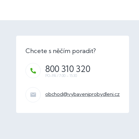
800 310 320
obchod
@
vybaveniprobydleni.cz