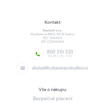
Kontakt
Dastech s.r.o.
Myslbekova 809/5, 415 01 Teplice
IČO: 25143433
DIČ: CZ25143433
800 310 320
obchod
@
vybaveniprobydleni.cz
Vše o nákupu
Bezpečné placení