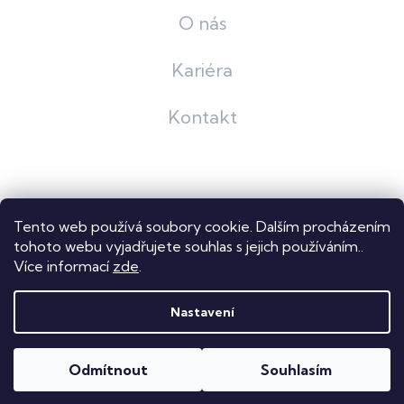
O nás
Kariéra
Kontakt
Grafický návrh
KošnarDesign
| Nakódoval
Pavel Skuček
Tento web používá soubory cookie. Dalším procházením
Shoptet
tohoto webu vyjadřujete souhlas s jejich používáním..
Více informací
zde
.
Copyright 2026
Dastech s.r.o.
. Všechna práva vyhrazena.
Upravit nastavení cookies
Nastavení
Odmítnout
Souhlasím