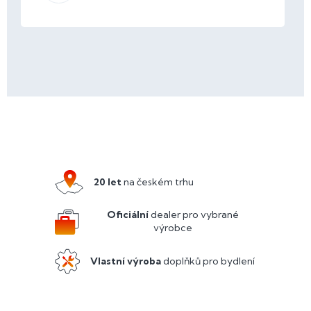
Z
á
p
a
20 let
na českém trhu
t
í
Oficiální
dealer pro vybrané
výrobce
Vlastní výroba
doplňků pro bydlení