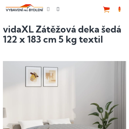
Přejít
na
NÁKUP
obsah
KOŠÍK
vidaXL Zátěžová deka šedá
122 x 183 cm 5 kg textil