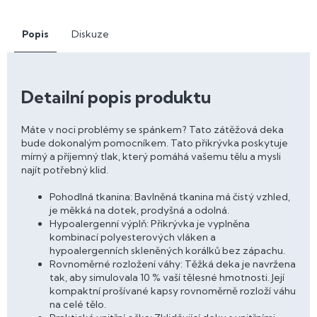
Popis
Diskuze
Detailní popis produktu
Máte v noci problémy se spánkem? Tato zátěžová deka
bude dokonalým pomocníkem. Tato přikrývka poskytuje
mírný a příjemný tlak, který pomáhá vašemu tělu a mysli
najít potřebný klid.
Pohodlná tkanina: Bavlněná tkanina má čistý vzhled,
je měkká na dotek, prodyšná a odolná.
Hypoalergenní výplň: Přikrývka je vyplněna
kombinací polyesterových vláken a
hypoalergenních skleněných korálků bez zápachu.
Rovnoměrné rozložení váhy: Těžká deka je navržena
tak, aby simulovala 10 % vaší tělesné hmotnosti. Její
kompaktní prošívané kapsy rovnoměrně rozloží váhu
na celé tělo.