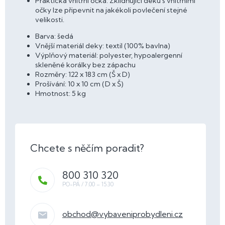
Praktická vnitřní očka: Zklidňující deku s vnitřními
očky lze připevnit na jakékoli povlečení stejné
velikosti.
Barva: šedá
Vnější materiál deky: textil (100% bavlna)
Výplňový materiál: polyester, hypoalergenní
skleněné korálky bez zápachu
Rozměry: 122 x 183 cm (Š x D)
Prošívání: 10 x 10 cm (D x Š)
Hmotnost: 5 kg
800 310 320
obchod
@
vybaveniprobydleni.cz