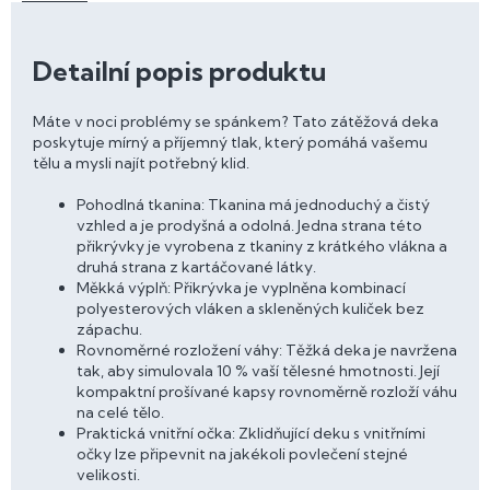
Detailní popis produktu
Máte v noci problémy se spánkem? Tato zátěžová deka
poskytuje mírný a příjemný tlak, který pomáhá vašemu
tělu a mysli najít potřebný klid.
Pohodlná tkanina: Tkanina má jednoduchý a čistý
vzhled a je prodyšná a odolná. Jedna strana této
přikrývky je vyrobena z tkaniny z krátkého vlákna a
druhá strana z kartáčované látky.
Měkká výplň: Přikrývka je vyplněna kombinací
polyesterových vláken a skleněných kuliček bez
zápachu.
Rovnoměrné rozložení váhy: Těžká deka je navržena
tak, aby simulovala 10 % vaší tělesné hmotnosti. Její
kompaktní prošívané kapsy rovnoměrně rozloží váhu
na celé tělo.
Praktická vnitřní očka: Zklidňující deku s vnitřními
očky lze připevnit na jakékoli povlečení stejné
velikosti.