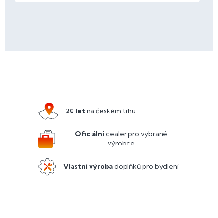
Z
á
p
a
20 let
na českém trhu
t
í
Oficiální
dealer pro vybrané
výrobce
Vlastní výroba
doplňků pro bydlení