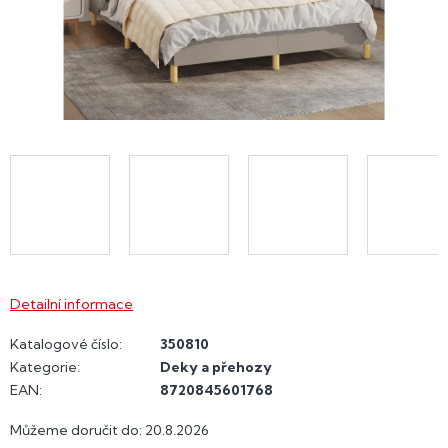
Detailní informace
Katalogové číslo:
350810
Kategorie
:
Deky a přehozy
EAN
:
8720845601768
Můžeme doručit do:
20.8.2026