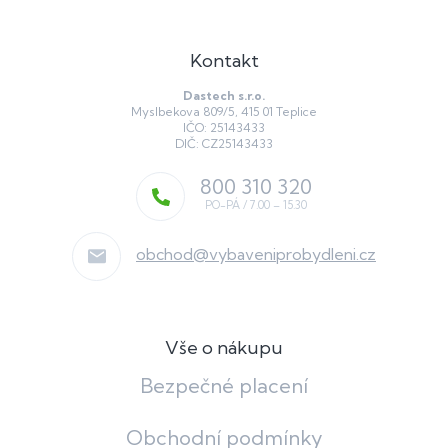
Kontakt
Dastech s.r.o.
Myslbekova 809/5, 415 01 Teplice
IČO: 25143433
DIČ: CZ25143433
800 310 320
obchod
@
vybaveniprobydleni.cz
Vše o nákupu
Bezpečné placení
Obchodní podmínky