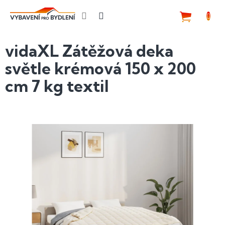
Přejít
na
NÁKUP
obsah
KOŠÍK
vidaXL Zátěžová deka
světle krémová 150 x 200
cm 7 kg textil