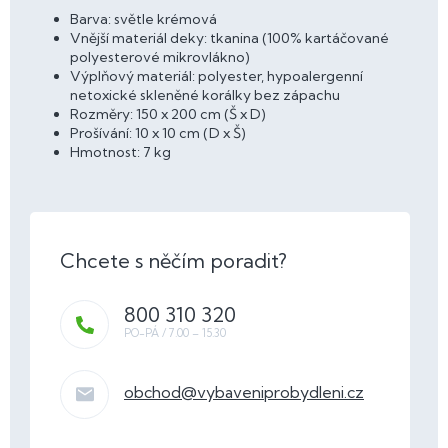
Barva: světle krémová
Vnější materiál deky: tkanina (100% kartáčované
polyesterové mikrovlákno)
Výplňový materiál: polyester, hypoalergenní
netoxické skleněné korálky bez zápachu
Rozměry: 150 x 200 cm (Š x D)
Prošívání: 10 x 10 cm (D x Š)
Hmotnost: 7 kg
800 310 320
obchod
@
vybaveniprobydleni.cz