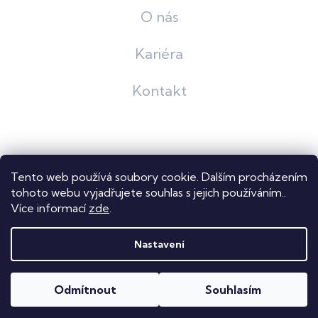
O nás
Kariéra
Kontakt
Grafický návrh
KošnarDesign
| Nakódoval
Pavel Skuček
Tento web používá soubory cookie. Dalším procházením
Shoptet
tohoto webu vyjadřujete souhlas s jejich používáním..
Více informací
zde
.
Copyright 2026
Dastech s.r.o.
. Všechna práva vyhrazena.
Upravit nastavení cookies
Nastavení
Odmítnout
Souhlasím