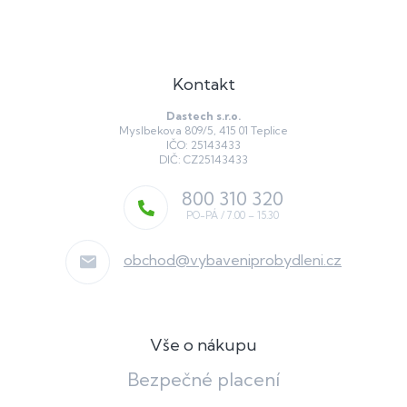
Kontakt
Dastech s.r.o.
Myslbekova 809/5, 415 01 Teplice
IČO: 25143433
DIČ: CZ25143433
800 310 320
obchod
@
vybaveniprobydleni.cz
Vše o nákupu
Bezpečné placení