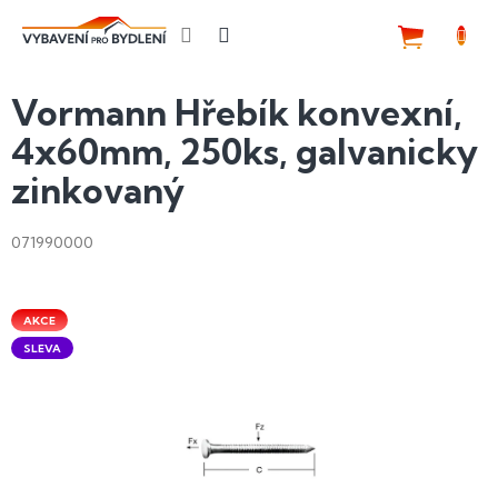
Přejít
na
NÁKUP
obsah
KOŠÍK
Vormann Hřebík konvexní,
4x60mm, 250ks, galvanicky
zinkovaný
071990000
AKCE
SLEVA