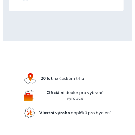
Z
á
p
a
20 let
na českém trhu
t
í
Oficiální
dealer pro vybrané
výrobce
Vlastní výroba
doplňků pro bydlení