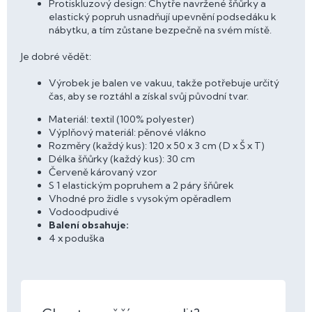
Protiskluzový design: Chytře navržené šňůrky a
elastický popruh usnadňují upevnění podsedáku k
nábytku, a tím zůstane bezpečně na svém místě.
Je dobré vědět:
Výrobek je balen ve vakuu, takže potřebuje určitý
čas, aby se roztáhl a získal svůj původní tvar.
Materiál: textil (100% polyester)
Výplňový materiál: pěnové vlákno
Rozměry (každý kus): 120 x 50 x 3 cm (D x Š x T)
Délka šňůrky (každý kus): 30 cm
Červeně károvaný vzor
S 1 elastickým popruhem a 2 páry šňůrek
Vhodné pro židle s vysokým opěradlem
Vodoodpudivé
Balení obsahuje:
4 x poduška