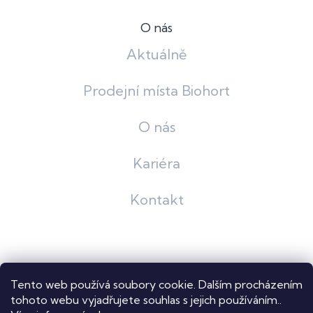
O nás
Aktuálně
Prodejní místa Biohort
O nás
Kariéra
Kontakt
Grafický návrh
KošnarDesign
| Nakódoval
Pavel Skuček
Tento web používá soubory cookie. Dalším procházením
Shoptet
tohoto webu vyjadřujete souhlas s jejich používáním..