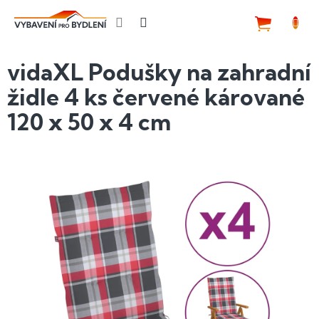
Přejít
na
NÁKUP
obsah
KOŠÍK
vidaXL Podušky na zahradní
židle 4 ks červené kárované
120 x 50 x 4 cm