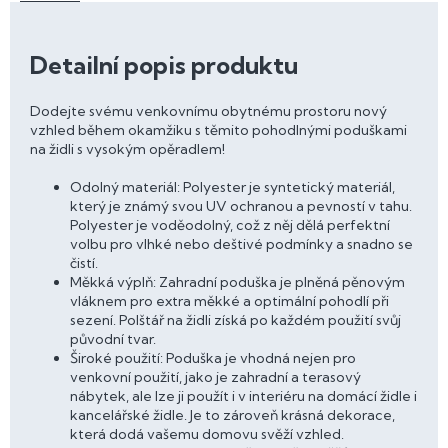
Detailní popis produktu
Dodejte svému venkovnímu obytnému prostoru nový
vzhled během okamžiku s těmito pohodlnými poduškami
na židli s vysokým opěradlem!
Odolný materiál: Polyester je syntetický materiál,
který je známý svou UV ochranou a pevností v tahu.
Polyester je voděodolný, což z něj dělá perfektní
volbu pro vlhké nebo deštivé podmínky a snadno se
čistí.
Měkká výplň: Zahradní poduška je plněná pěnovým
vláknem pro extra měkké a optimální pohodlí při
sezení. Polštář na židli získá po každém použití svůj
původní tvar.
Široké použití: Poduška je vhodná nejen pro
venkovní použití, jako je zahradní a terasový
nábytek, ale lze ji použít i v interiéru na domácí židle i
kancelářské židle. Je to zároveň krásná dekorace,
která dodá vašemu domovu svěží vzhled.