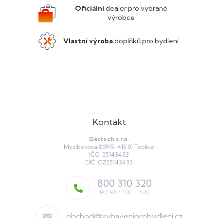
í
Oficiální
dealer pro vybrané
výrobce
Vlastní výroba
doplňků pro bydlení
Kontakt
Dastech s.r.o.
Myslbekova 809/5, 415 01 Teplice
IČO: 25143433
DIČ: CZ25143433
800 310 320
obchod
@
vybaveniprobydleni.cz