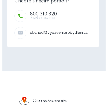
800 310 320
obchod
@
vybaveniprobydleni.cz
Z
á
p
a
20 let
na českém trhu
t