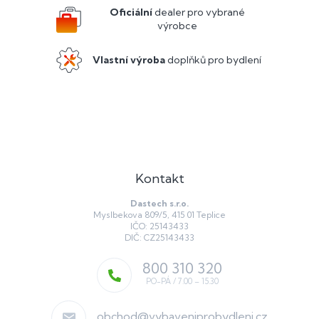
í
Oficiální
dealer pro vybrané
výrobce
Vlastní výroba
doplňků pro bydlení
Kontakt
Dastech s.r.o.
Myslbekova 809/5, 415 01 Teplice
IČO: 25143433
DIČ: CZ25143433
800 310 320
obchod
@
vybaveniprobydleni.cz