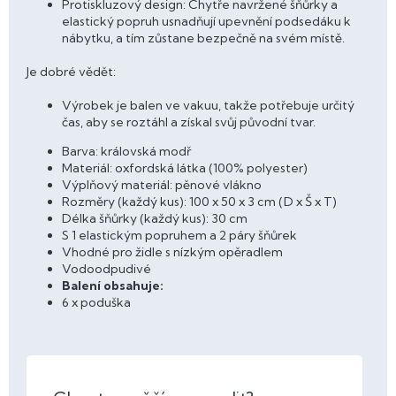
Protiskluzový design: Chytře navržené šňůrky a
elastický popruh usnadňují upevnění podsedáku k
nábytku, a tím zůstane bezpečně na svém místě.
Je dobré vědět:
Výrobek je balen ve vakuu, takže potřebuje určitý
čas, aby se roztáhl a získal svůj původní tvar.
Barva: královská modř
Materiál: oxfordská látka (100% polyester)
Výplňový materiál: pěnové vlákno
Rozměry (každý kus): 100 x 50 x 3 cm (D x Š x T)
Délka šňůrky (každý kus): 30 cm
S 1 elastickým popruhem a 2 páry šňůrek
Vhodné pro židle s nízkým opěradlem
Vodoodpudivé
Balení obsahuje:
6 x poduška