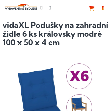
Přejít
na
NÁKUP
obsah
KOŠÍK
vidaXL Podušky na zahradní
židle 6 ks královsky modré
100 x 50 x 4 cm