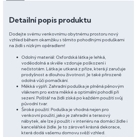
Detailní popis produktu
Dodejte svému venkovnímu obytnému prostoru nový
vzhled během okamžiku s těmito pohodlnými poduškami
na židli s nízkým opěradlem!
Odolný materiál: Oxfordská látka je lehká,
voděodolná a skvěle vzdoruje poškození i
nečistotám. Látka je utkaná z příze, která jí zaručuje
prodyšnost a dlouhou životnost. Je také přirozeně
odolná vůči pomačkání.
Měkká výplň: Zahradní poduška je plněná pěnovým
vláknem pro extra měkké a optimální pohodlí při
sezení. Polštář na židli získá po každém použití svůj
původní tvar.
Široké použití: Poduška je vhodná nejen pro
venkovní použití, jako je zahradní a terasový
nábytek, ale lze ji použít i v interiéru na domácí židle i
kancelářské židle. Je to zároveň krásná dekorace,
která dodá vašemu domovu svěží vzhled.