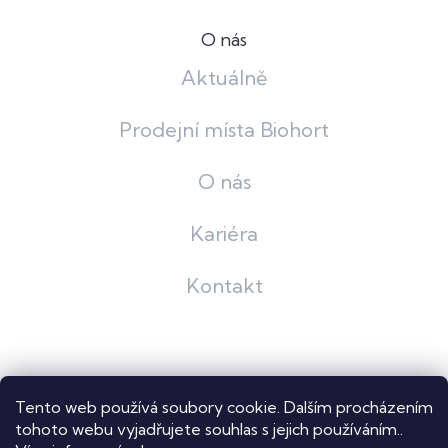
O nás
Aktuálně
Prodejní místa Biohort
O nás
Kariéra
Kontakt
Grafický návrh
KošnarDesign
| Nakódoval
Pavel Skuček
Tento web používá soubory cookie. Dalším procházením
Shoptet
tohoto webu vyjadřujete souhlas s jejich používáním..