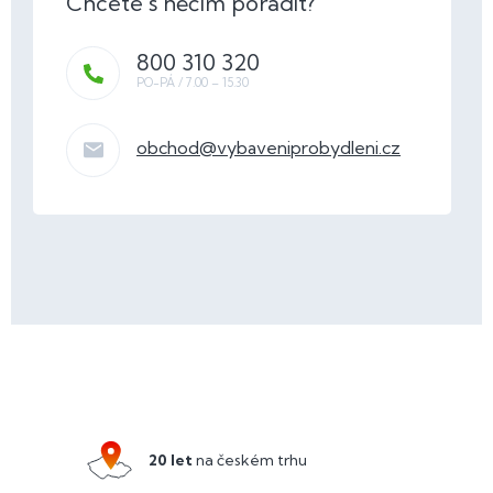
800 310 320
obchod
@
vybaveniprobydleni.cz
Z
á
p
a
20 let
na českém trhu
t