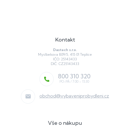
Kontakt
Dastech s.r.o.
Myslbekova 809/5, 415 01 Teplice
IČO: 25143433
DIČ: CZ25143433
800 310 320
obchod
@
vybaveniprobydleni.cz
Vše o nákupu