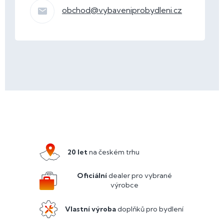
obchod
@
vybaveniprobydleni.cz
Z
á
p
a
20 let
na českém trhu
t
í
Oficiální
dealer pro vybrané
výrobce
Vlastní výroba
doplňků pro bydlení