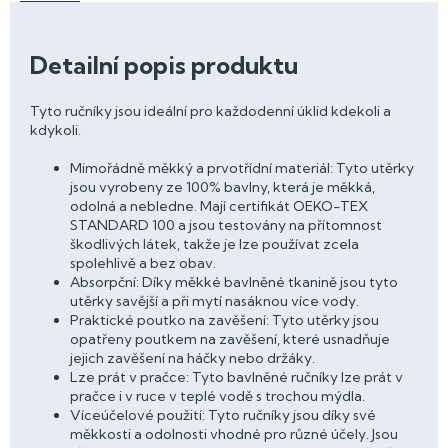
Detailní popis produktu
Tyto ručníky jsou ideální pro každodenní úklid kdekoli a
kdykoli.
Mimořádně měkký a prvotřídní materiál: Tyto utěrky
jsou vyrobeny ze 100% bavlny, která je měkká,
odolná a nebledne. Mají certifikát OEKO-TEX
STANDARD 100 a jsou testovány na přítomnost
škodlivých látek, takže je lze používat zcela
spolehlivě a bez obav.
Absorpční: Díky měkké bavlněné tkanině jsou tyto
utěrky savější a při mytí nasáknou více vody.
Praktické poutko na zavěšení: Tyto utěrky jsou
opatřeny poutkem na zavěšení, které usnadňuje
jejich zavěšení na háčky nebo držáky.
Lze prát v pračce: Tyto bavlněné ručníky lze prát v
pračce i v ruce v teplé vodě s trochou mýdla.
Víceúčelové použití: Tyto ručníky jsou díky své
měkkosti a odolnosti vhodné pro různé účely. Jsou