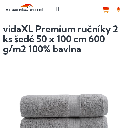
Přejít
na
NÁKUP
obsah
KOŠÍK
vidaXL Premium ručníky 2
ks šedé 50 x 100 cm 600
g/m2 100% bavlna