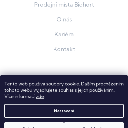
Prodejní místa Biohort
O nás
Kariéra
Kontakt
Grafický návrh
KošnarDesign
| Nakódoval
Pavel Skuček
Tento web používá soubory cookie. Dalším procházením
Shoptet
tohoto webu vyjadřujete souhlas s jejich používáním..
Více informací
zde
.
Copyright 2026
Dastech s.r.o.
. Všechna práva vyhrazena.
Upravit nastavení cookies
Nastavení