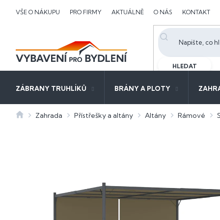
Přejít
VŠE O NÁKUPU
PRO FIRMY
AKTUÁLNĚ
O NÁS
KONTAKT
na
obsah
HLEDAT
ZÁBRANY TRUHLÍKŮ
BRÁNY A PLOTY
ZAHR
Domů
Zahrada
Přístřešky a altány
Altány
Rámové