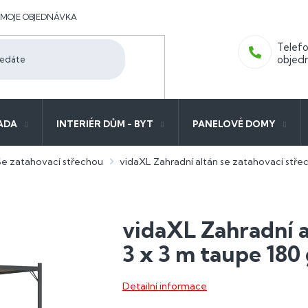
MOJE OBJEDNÁVKA
ADA
INTERIÉR DŮM - BYT
PANELOVÉ DOMY
Se zatahovací střechou
vidaXL Zahradní altán se zatahovací stře
vidaXL Zahradní a
3 x 3 m taupe 180
Detailní informace