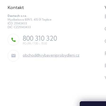
Kontakt
Dastech s.r.o.
Myslbekova 809/5, 415 01 Teplice
IČO: 25143433
DIČ: CZ25143433
800 310 320
obchod
@
vybaveniprobydleni.cz