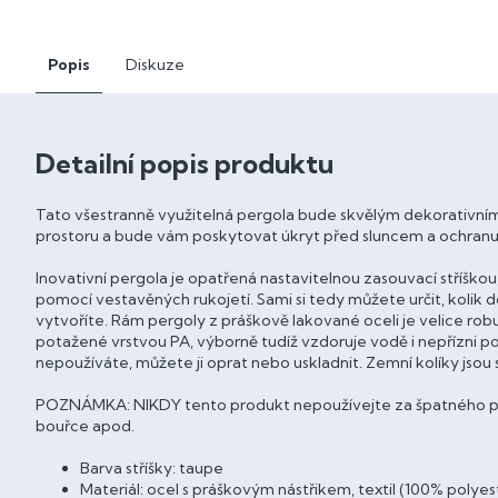
Popis
Diskuze
Detailní popis produktu
Tato všestranně využitelná pergola bude skvělým dekorativním
prostoru a bude vám poskytovat úkryt před sluncem a ochran
Inovativní pergola je opatřená nastavitelnou zasouvací stříško
pomocí vestavěných rukojetí. Sami si tedy můžete určit, kolik do
vytvoříte. Rám pergoly z práškově lakované oceli je velice robu
potažené vrstvou PA, výborně tudíž vzdoruje vodě i nepřízni po
nepoužíváte, můžete ji oprat nebo uskladnit. Zemní kolíky jsou s
POZNÁMKA: NIKDY tento produkt nepoužívejte za špatného počas
bouřce apod.
Barva stříšky: taupe
Materiál: ocel s práškovým nástřikem, textil (100% poly