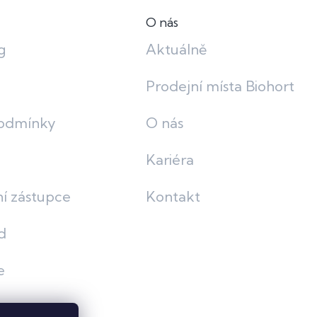
O nás
g
Aktuálně
Prodejní místa Biohort
odmínky
O nás
Kariéra
í zástupce
Kontakt
d
e