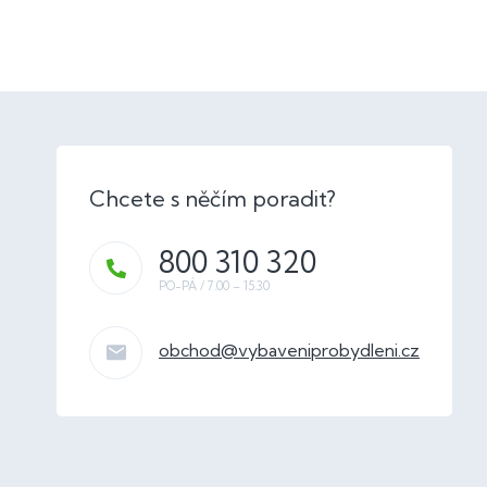
800 310 320
obchod
@
vybaveniprobydleni.cz