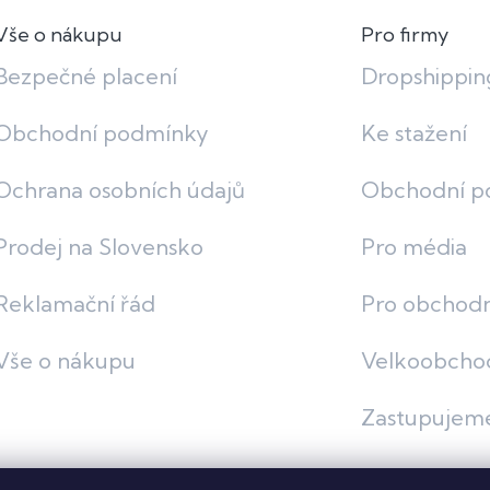
Vše o nákupu
Pro firmy
Bezpečné placení
Dropshippin
Obchodní podmínky
Ke stažení
Ochrana osobních údajů
Obchodní p
Prodej na Slovensko
Pro média
Reklamační řád
Pro obchodn
Vše o nákupu
Velkoobcho
Zastupujem