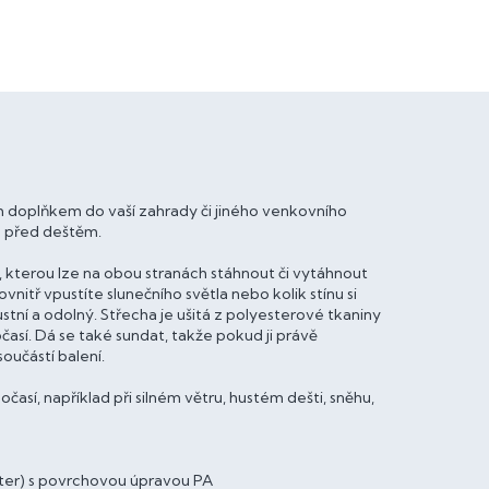
 doplňkem do vaší zahrady či jiného venkovního
u před deštěm.
u, kterou lze na obou stranách stáhnout či vytáhnout
vnitř vpustíte slunečního světla nebo kolik stínu si
stní a odolný. Střecha je ušitá z polyesterové tkaniny
časí. Dá se také sundat, takže pokud ji právě
oučástí balení.
í, například při silném větru, hustém dešti, sněhu,
ester) s povrchovou úpravou PA