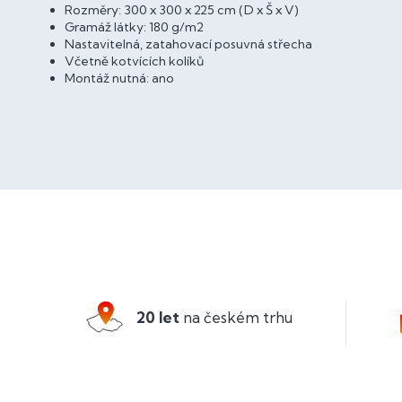
Rozměry: 300 x 300 x 225 cm (D x Š x V)
Gramáž látky: 180 g/m2
Nastavitelná, zatahovací posuvná střecha
Včetně kotvících kolíků
Montáž nutná: ano
Z
á
p
a
20 let
na českém trhu
t
í