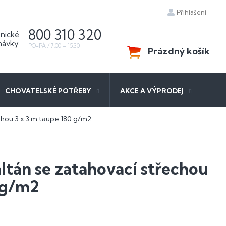
Přihlášení
800 310 320
Prázdný košík
NÁKUPNÍ
KOŠÍK
CHOVATELSKÉ POTŘEBY
AKCE A VÝPRODEJ
chou 3 x 3 m taupe 180 g/m2
ltán se zatahovací střechou
 g/m2