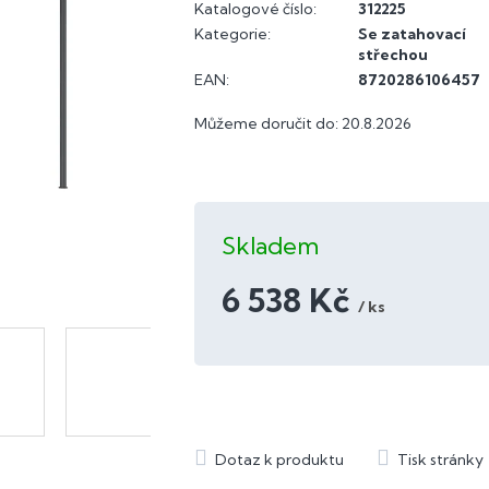
Katalogové číslo:
312225
Kategorie
:
Se zatahovací
střechou
EAN
:
8720286106457
Můžeme doručit do:
20.8.2026
Skladem
6 538 Kč
/ ks
Měrná
cena: